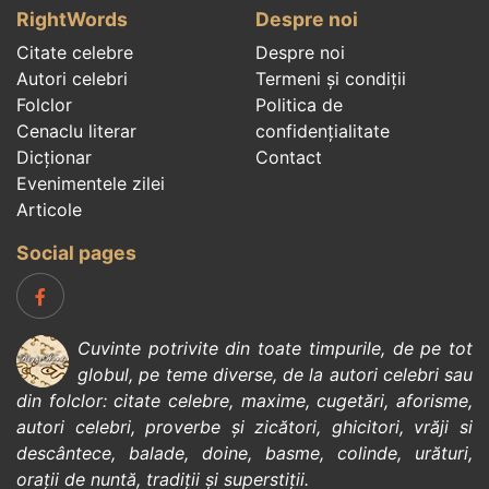
RightWords
Despre noi
Citate celebre
Despre noi
Autori celebri
Termeni și condiții
Folclor
Politica de
Cenaclu literar
confidenţialitate
Dicționar
Contact
Evenimentele zilei
Articole
Social pages
Cuvinte potrivite din toate timpurile, de pe tot
globul, pe teme diverse, de la
autori celebri
sau
din
folclor
:
citate celebre
,
maxime
,
cugetări
,
aforisme
,
autori celebri
,
proverbe și zicători
,
ghicitori
,
vrăji si
descântece
,
balade
,
doine
,
basme
,
colinde
,
urături
,
orații de nuntă
,
tradiții și superstiții
.