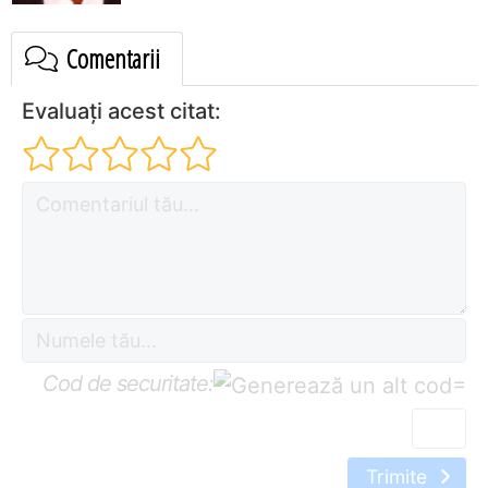
Comentarii
Evaluați acest citat:
Cod de securitate:
=
Trimite