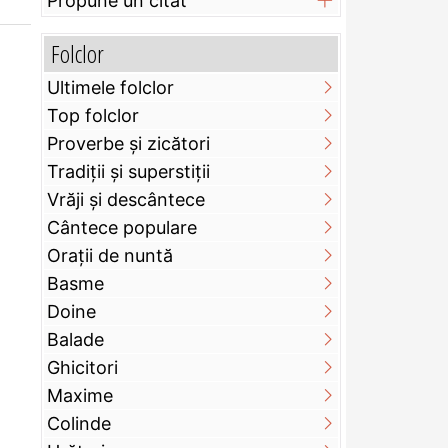
Propune un citat
Folclor
Ultimele folclor
Top folclor
Proverbe și zicători
Tradiții și superstiții
Vrăji și descântece
Cântece populare
Orații de nuntă
Basme
Doine
Balade
Ghicitori
Maxime
Colinde