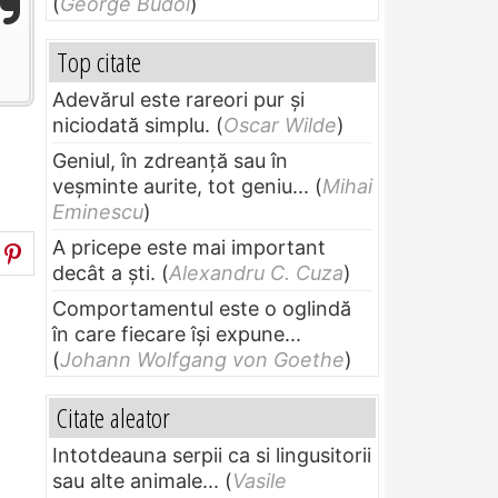
(
George Budoi
)
Top citate
Adevărul este rareori pur și
niciodată simplu.
(
Oscar Wilde
)
Geniul, în zdreanţă sau în
veşminte aurite, tot geniu...
(
Mihai
Eminescu
)
A pricepe este mai important
decât a ști.
(
Alexandru C. Cuza
)
Comportamentul este o oglindă
în care fiecare își expune...
(
Johann Wolfgang von Goethe
)
Citate aleator
Intotdeauna serpii ca si lingusitorii
sau alte animale...
(
Vasile