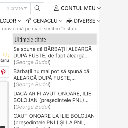
CONTUL MEU
în citate
LCLOR
CENACLU
DIVERSE
transformă pe marii scriitori în statui....
Ultimele citate
Se spune că BĂRBAŢII ALEARGĂ
DUPĂ FUSTE; de fapt aleargă...
tariu
(
George Budoi
)
Bărbaţii nu mai pot să spună că
ALEARGĂ DUPĂ FUSTE,...
(
George Budoi
)
DACĂ AR FI AVUT ONOARE, ILIE
BOLOJAN (preşedintele PNL)...
(
George Budoi
)
CAUT ONOARE LA ILIE BOLOJAN
(preşedintele PNL) ŞI LA PNL,...