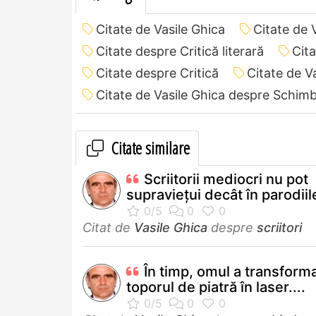
Citate de Vasile Ghica
Citate de V
Citate despre Critică literară
Cita
Citate despre Critică
Citate de Va
Citate de Vasile Ghica despre Schim
Citate similare
Scriitorii mediocri nu pot
supravieţui decât în parodiile
Citat de
Vasile Ghica
despre
scriitori
În timp, omul a transform
toporul de piatră în laser....