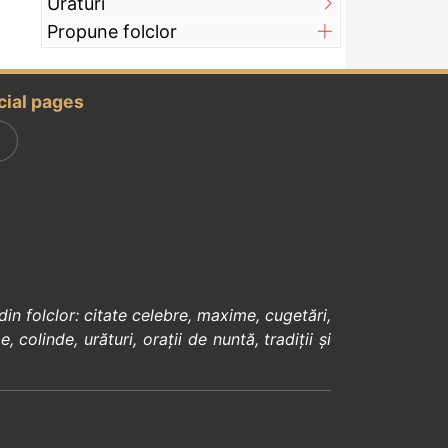
Urături
Propune folclor
cial pages
din
folclor
:
citate celebre
,
maxime
,
cugetări
,
e
,
colinde
,
urături
,
orații de nuntă
,
tradiții și