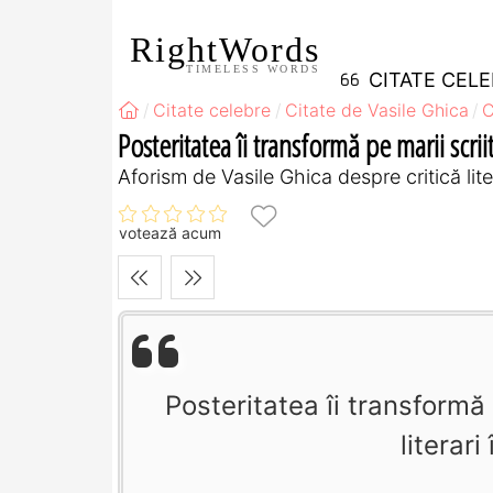
RightWords
TIMELESS WORDS
CITATE CEL
Citate celebre
Citate de Vasile Ghica
C
Posteritatea îi transformă pe marii scriito
Aforism de Vasile Ghica despre critică liter
votează acum
Posteritatea îi transformă pe
literari