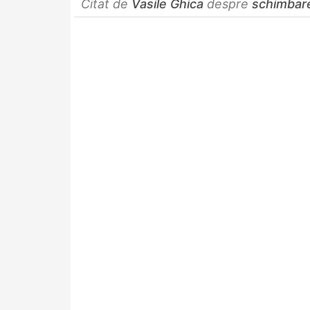
Citat de
Vasile Ghica
despre
schimbar