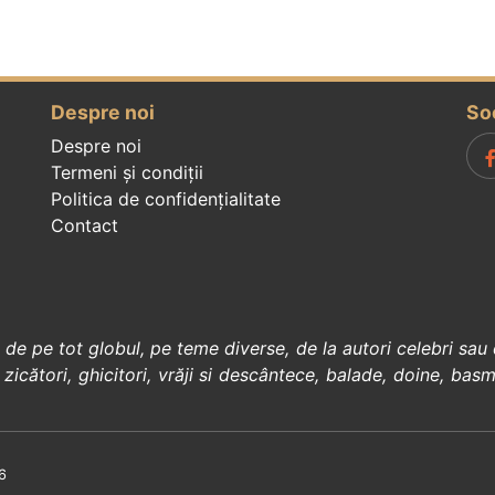
Despre noi
So
Despre noi
Termeni și condiții
Politica de confidenţialitate
Contact
, de pe tot globul, pe teme diverse, de la
autori celebri
sau 
 zicători
,
ghicitori
,
vrăji si descântece
,
balade
,
doine
,
basm
6