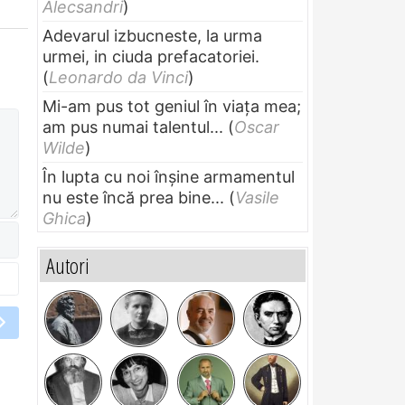
Alecsandri
)
Adevarul izbucneste, la urma
urmei, in ciuda prefacatoriei.
(
Leonardo da Vinci
)
Mi-am pus tot geniul în viața mea;
am pus numai talentul...
(
Oscar
Wilde
)
În lupta cu noi înșine armamentul
nu este încă prea bine...
(
Vasile
Ghica
)
Autori