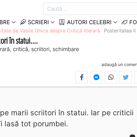
EBRE
SCRIERI
AUTORI CELEBRI
FO
itate de Vasile Ghica despre Critică literară
Posteritatea îi 
ri în statui....
ară, critică, scriitori, schimbare
adaugă un comen
 marii scriitori în statui. Iar pe criticii
 îi lasă tot porumbei.