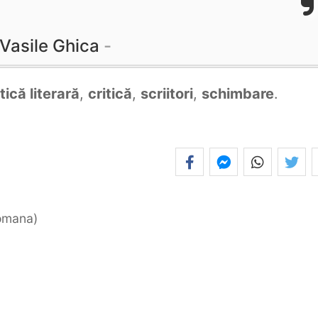
Vasile Ghica
itică literară
,
critică
,
scriitori
,
schimbare
.
romana