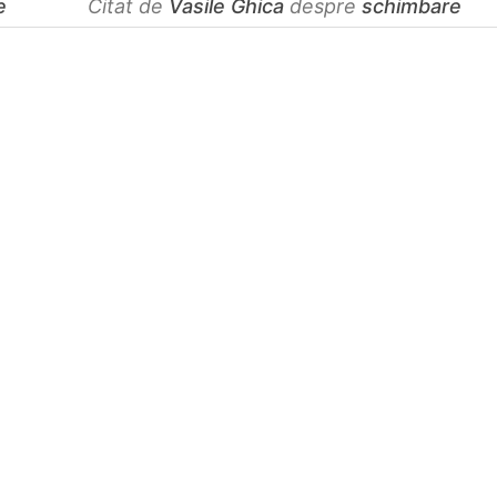
e
Citat de
Vasile Ghica
despre
schimbare