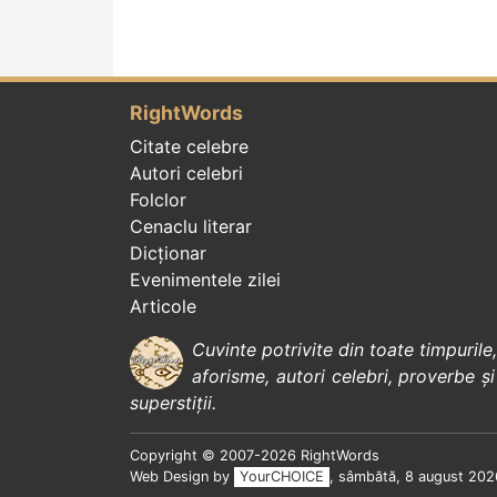
RightWords
Citate celebre
Autori celebri
Folclor
Cenaclu literar
Dicționar
Evenimentele zilei
Articole
Cuvinte potrivite din toate timpurile
aforisme
,
autori celebri
,
proverbe și
superstiții
.
Copyright © 2007-2026 RightWords
Web Design by
YourCHOICE
, sâmbătă, 8 august 202