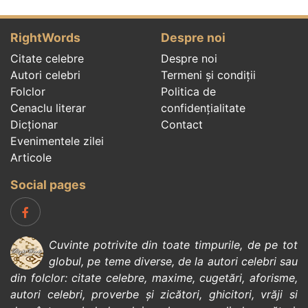
RightWords
Despre noi
Citate celebre
Despre noi
Autori celebri
Termeni și condiții
Folclor
Politica de
Cenaclu literar
confidenţialitate
Dicționar
Contact
Evenimentele zilei
Articole
Social pages
Cuvinte potrivite din toate timpurile, de pe tot
globul, pe teme diverse, de la
autori celebri
sau
din
folclor
:
citate celebre
,
maxime
,
cugetări
,
aforisme
,
autori celebri
,
proverbe și zicători
,
ghicitori
,
vrăji si