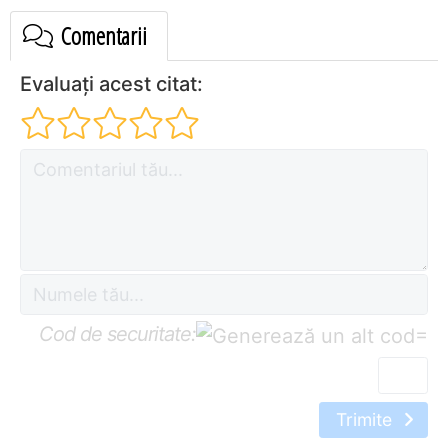
Comentarii
Evaluați acest citat:
Cod de securitate:
=
Trimite