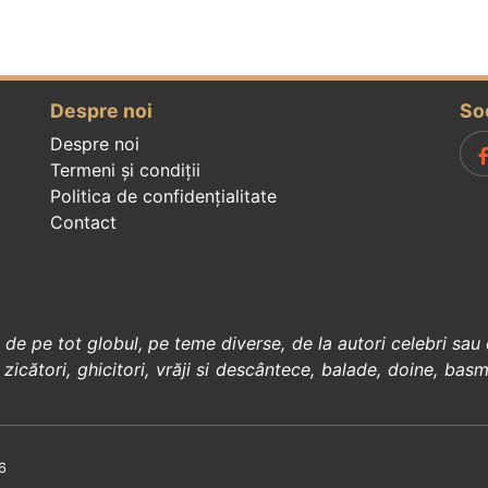
Despre noi
So
Despre noi
Termeni și condiții
Politica de confidenţialitate
Contact
, de pe tot globul, pe teme diverse, de la
autori celebri
sau 
 zicători
,
ghicitori
,
vrăji si descântece
,
balade
,
doine
,
basm
6