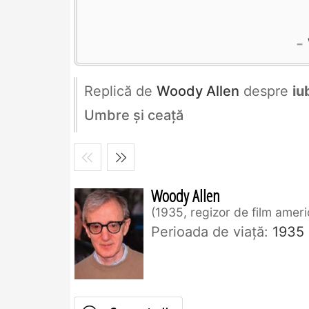
Replică de
Woody Allen
despre
iu
Umbre şi ceaţă
Woody Allen
1935, regizor de film amer
Perioada de viaţă:
1935