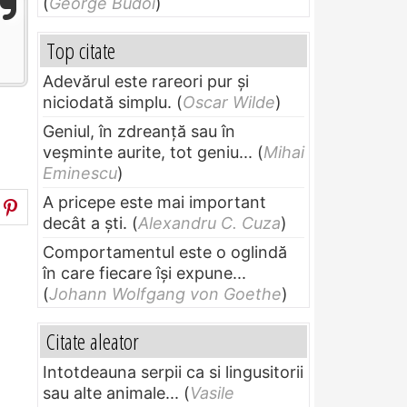
(
George Budoi
)
Top citate
Adevărul este rareori pur și
niciodată simplu.
(
Oscar Wilde
)
Geniul, în zdreanţă sau în
veşminte aurite, tot geniu...
(
Mihai
Eminescu
)
A pricepe este mai important
decât a ști.
(
Alexandru C. Cuza
)
Comportamentul este o oglindă
în care fiecare își expune...
(
Johann Wolfgang von Goethe
)
Citate aleator
Intotdeauna serpii ca si lingusitorii
sau alte animale...
(
Vasile