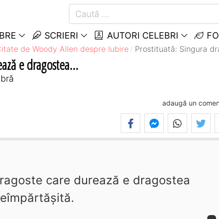
EBRE
SCRIERI
AUTORI CELEBRI
FO
itate de Woody Allen despre Iubire
Prostituată: Singura d
ează e dragostea...
mbră
adaugă un comen
dragoste care durează e dragostea
eîmpărtăşită.