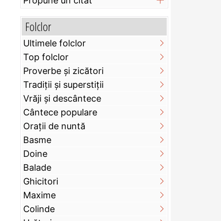
Propune un citat
Folclor
Ultimele folclor
Top folclor
Proverbe și zicători
Tradiții și superstiții
Vrăji și descântece
Cântece populare
Orații de nuntă
Basme
Doine
Balade
Ghicitori
Maxime
Colinde