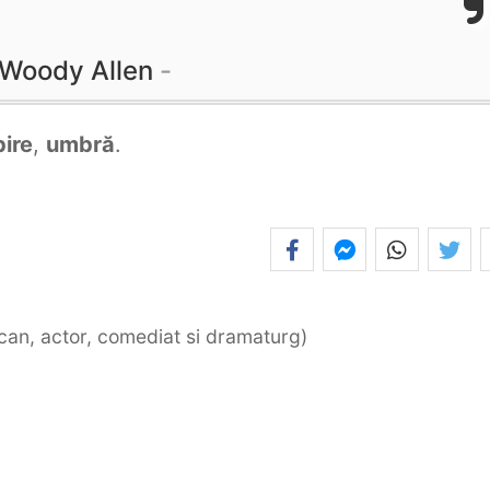
Woody Allen
bire
,
umbră
.
ican, actor, comediat si dramaturg