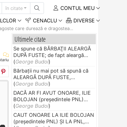
CONTUL MEU
în citate
LCLOR
CENACLU
DIVERSE
ragoste care durează e dragostea...
Ultimele citate
Se spune că BĂRBAŢII ALEARGĂ
DUPĂ FUSTE; de fapt aleargă...
tariu
(
George Budoi
)
Bărbaţii nu mai pot să spună că
ALEARGĂ DUPĂ FUSTE,...
(
George Budoi
)
DACĂ AR FI AVUT ONOARE, ILIE
BOLOJAN (preşedintele PNL)...
(
George Budoi
)
CAUT ONOARE LA ILIE BOLOJAN
(preşedintele PNL) ŞI LA PNL,...