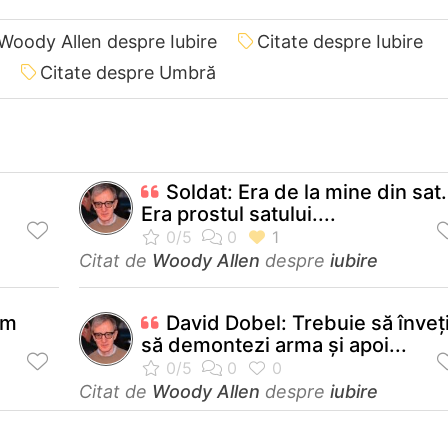
 Woody Allen despre Iubire
Citate despre Iubire
Citate despre Umbră
n
Soldat: Era de la mine din sat.
Era prostul satului....
Citat de
Woody Allen
despre
iubire
am
David Dobel: Trebuie să înveţ
.
să demontezi arma şi apoi...
Citat de
Woody Allen
despre
iubire