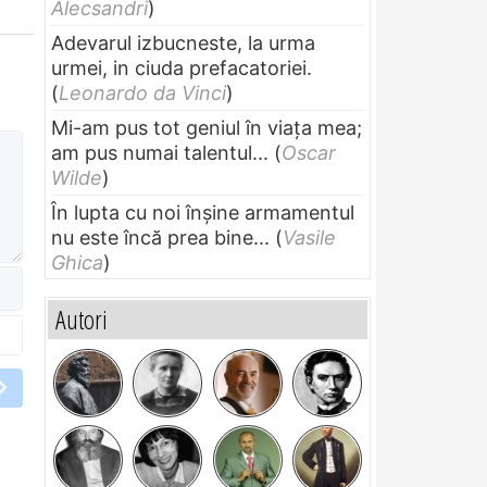
Alecsandri
)
Adevarul izbucneste, la urma
urmei, in ciuda prefacatoriei.
(
Leonardo da Vinci
)
Mi-am pus tot geniul în viața mea;
am pus numai talentul...
(
Oscar
Wilde
)
În lupta cu noi înșine armamentul
nu este încă prea bine...
(
Vasile
Ghica
)
Autori