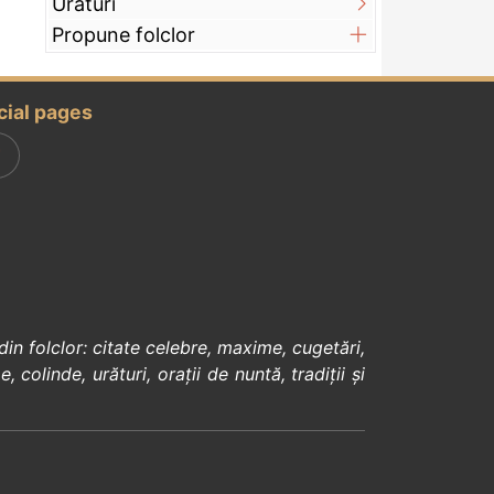
Urături
Propune folclor
cial pages
din
folclor
:
citate celebre
,
maxime
,
cugetări
,
e
,
colinde
,
urături
,
orații de nuntă
,
tradiții și