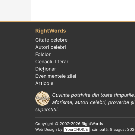
RightWords
Citate celebre
Autori celebri
Folclor
Cenaclu literar
Dicționar
Evenimentele zilei
Articole
Cuvinte potrivite din toate timpurile
aforisme
,
autori celebri
,
proverbe și
superstiții
.
Copyright © 2007-2026 RightWords
Web Design by
YourCHOICE
, sâmbătă, 8 august 202