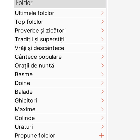
Folclor
Ultimele folclor
Top folclor
Proverbe și zicători
Tradiții și superstiții
Vrăji și descântece
Cântece populare
Orații de nuntă
Basme
Doine
Balade
Ghicitori
Maxime
Colinde
Urături
Propune folclor