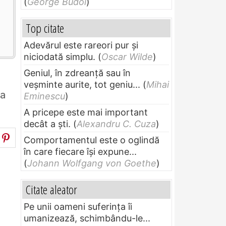
(
George Budoi
)
Top citate
Adevărul este rareori pur și
niciodată simplu.
(
Oscar Wilde
)
Geniul, în zdreanţă sau în
veşminte aurite, tot geniu...
(
Mihai
va
Eminescu
)
A pricepe este mai important
decât a ști.
(
Alexandru C. Cuza
)
Comportamentul este o oglindă
în care fiecare își expune...
(
Johann Wolfgang von Goethe
)
Citate aleator
Pe unii oameni suferinţa îi
umanizează, schimbându-le...