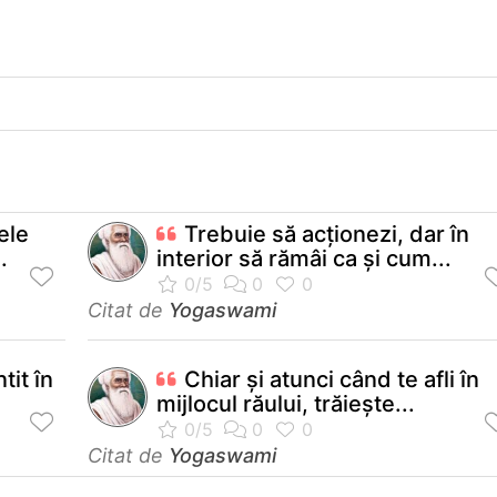
ele
Trebuie să acţionezi, dar în
.
interior să rămâi ca şi cum...
Citat de
Yogaswami
tit în
Chiar şi atunci când te afli în
mijlocul răului, trăieşte...
Citat de
Yogaswami