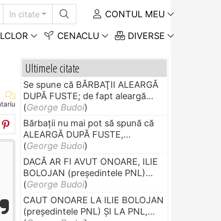
CONTUL MEU
în citate
LCLOR
CENACLU
DIVERSE
Ultimele citate
Se spune că BĂRBAŢII ALEARGĂ
DUPĂ FUSTE; de fapt aleargă...
tariu
(
George Budoi
)
Bărbaţii nu mai pot să spună că
ALEARGĂ DUPĂ FUSTE,...
(
George Budoi
)
DACĂ AR FI AVUT ONOARE, ILIE
BOLOJAN (preşedintele PNL)...
(
George Budoi
)
CAUT ONOARE LA ILIE BOLOJAN
(preşedintele PNL) ŞI LA PNL,...