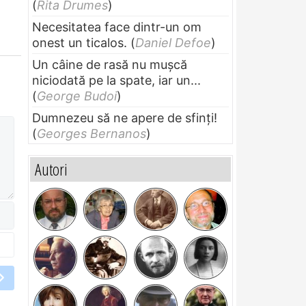
(
Rita Drumes
)
Necesitatea face dintr-un om
onest un ticalos.
(
Daniel Defoe
)
Un câine de rasă nu muşcă
niciodată pe la spate, iar un...
(
George Budoi
)
Dumnezeu să ne apere de sfinți!
(
Georges Bernanos
)
Autori