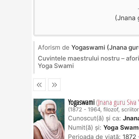
Jnana 
Aforism de
Yogaswami (Jnana gur
Cuvintele maestrului nostru – afor
Yoga Swami
Yogaswami
(Jnana guru Siva
1872 - 1964, filozof, scriito
Cunoscut(ă) și ca:
Jnan
Numit(ă) și:
Yoga Swam
Perioada de viaţă:
1872 