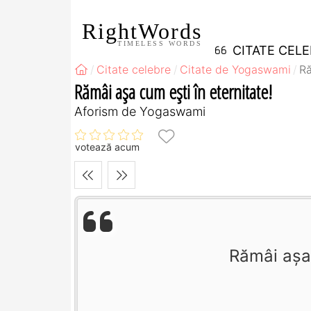
RightWords
TIMELESS WORDS
CITATE CEL
Citate celebre
Citate de Yogaswami
Ră
Rămâi aşa cum eşti în eternitate!
Aforism de Yogaswami
votează acum
Rămâi aşa 