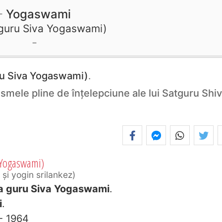
Yogaswami
guru Siva Yogaswami
u Siva Yogaswami)
.
ismele pline de înţelepciune ale lui Satguru Shi
 Yogaswami)
r şi yogin srilankez
a guru Siva Yogaswami
.
i
.
- 1964