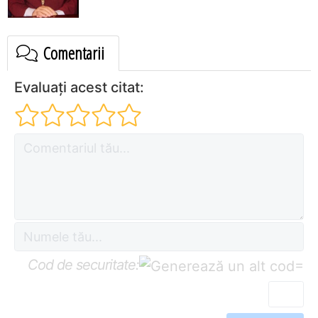
Comentarii
Evaluați acest citat:
Cod de securitate:
=