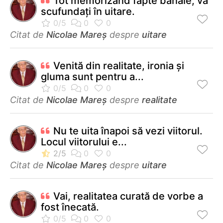
Tot memorizând fapte banale, vă
scufundați în uitare.
Citat de
Nicolae Mareș
despre
uitare
Venită din realitate, ironia și
gluma sunt pentru a...
Citat de
Nicolae Mareș
despre
realitate
Nu te uita înapoi să vezi viitorul.
Locul viitorului e...
Citat de
Nicolae Mareș
despre
uitare
Vai, realitatea curată de vorbe a
fost înecată.