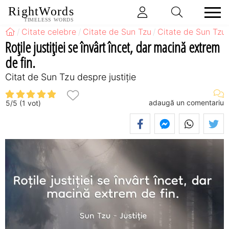
RightWords
TIMELESS WORDS
Citate celebre
Citate de Sun Tzu
Citate de Sun Tzu 
Roțile justiției se învârt încet, dar macină extrem
de fin.
Citat de Sun Tzu despre justiție
adaugă un comentariu
5
/
5
(
1
vot)