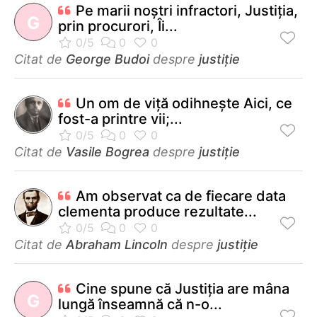
Pe marii noştri infractori, Justiţia,
G
prin procurori, Îi...
Citat de
George Budoi
despre
justiție
Un om de viţă odihneşte Aici, ce
fost-a printre vii;...
Citat de
Vasile Bogrea
despre
justiție
Am observat ca de fiecare data
clementa produce rezultate...
Citat de
Abraham Lincoln
despre
justiție
Cine spune că Justiţia are mâna
G
lungă înseamnă că n-o...