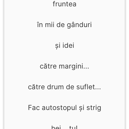
fruntea
în mii de gânduri
şi idei
către margini...
către drum de suflet...
Fac autostopul şi strig
hei... tu!