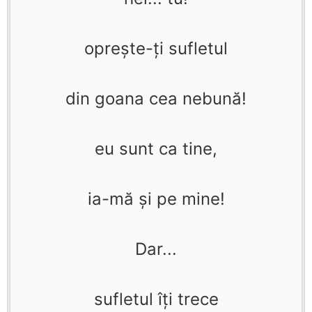
opreşte-ţi sufletul
din goana cea nebună!
eu sunt ca tine,
ia-mă şi pe mine!
Dar...
sufletul îţi trece