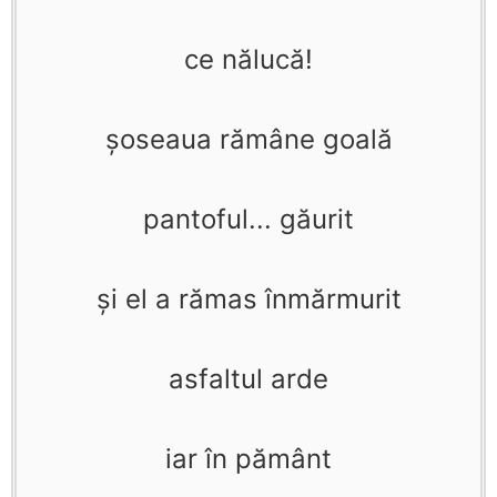
ce nălucă!
şoseaua rămâne goală
pantoful... găurit
şi el a rămas înmărmurit
asfaltul arde
iar în pământ