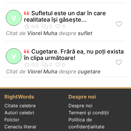
Sufletul este un dar în care
V
realitatea îşi găseşte...
Citat de
Viorel Muha
despre
suflet
Cugetare. Frără ea, nu poţi exista
V
în clipa următoare!
Citat de
Viorel Muha
despre
cugetare
RightWords
Despre noi
Citate celebre
Despre noi
Autori celebri
Termeni și condiții
Folclor
Politica de
Cenaclu literar
confidenţialitate