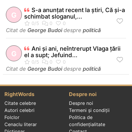
S-a anunţat recent la ştiri, Că şi-a
G
schimbat sloganul,...
Citat de
George Budoi
despre
politică
Ani şi ani, neîntrerupt Vlaga ţării
G
el a supt; Jefuind...
Citat de
George Budoi
despre
politică
RightWords
Despre noi
Citate celebre
Despre noi
Autori celebri
Termeni și condiții
Folclor
Politica de
Cenaclu literar
confidenţialitate
Dicționar
Contact