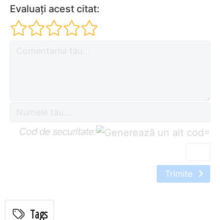
Evaluați acest citat:
Cod de securitate:
=
Trimite
Tags