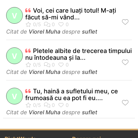
Voi, cei care luaţi totul! M-aţi
V
făcut să-mi vând...
Citat de
Viorel Muha
despre
suflet
Pletele albite de trecerea timpului
V
nu întodeauna şi la...
Citat de
Viorel Muha
despre
suflet
Tu, haină a sufletului meu, ce
V
frumoasă cu ea pot fi eu....
Citat de
Viorel Muha
despre
suflet