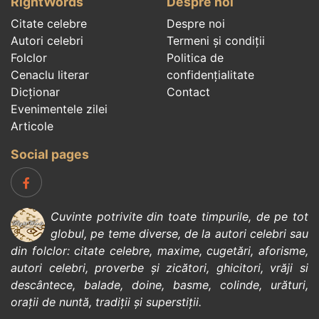
RightWords
Despre noi
Citate celebre
Despre noi
Autori celebri
Termeni și condiții
Folclor
Politica de
Cenaclu literar
confidenţialitate
Dicționar
Contact
Evenimentele zilei
Articole
Social pages
Cuvinte potrivite din toate timpurile, de pe tot
globul, pe teme diverse, de la
autori celebri
sau
din
folclor
:
citate celebre
,
maxime
,
cugetări
,
aforisme
,
autori celebri
,
proverbe și zicători
,
ghicitori
,
vrăji si
descântece
,
balade
,
doine
,
basme
,
colinde
,
urături
,
orații de nuntă
,
tradiții și superstiții
.