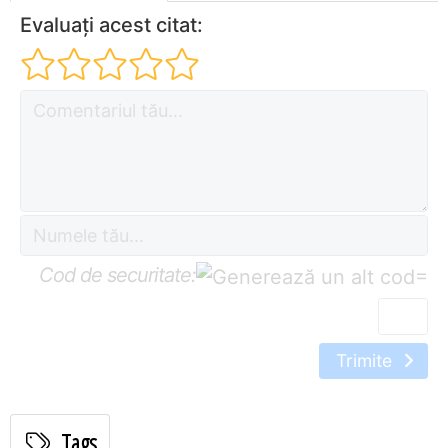
Evaluați acest citat:
Cod de securitate:
=
Trimite
Tags