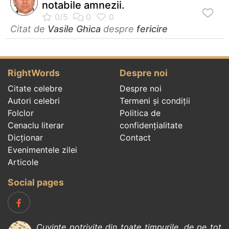
notabile amnezii.
Citat de
Vasile Ghica
despre
fericire
RightWords
Despre noi
Citate celebre
Despre noi
Autori celebri
Termeni și condiții
Folclor
Politica de
Cenaclu literar
confidenţialitate
Dicționar
Contact
Evenimentele zilei
Articole
Social pages
Cuvinte potrivite din toate timpurile, de pe tot