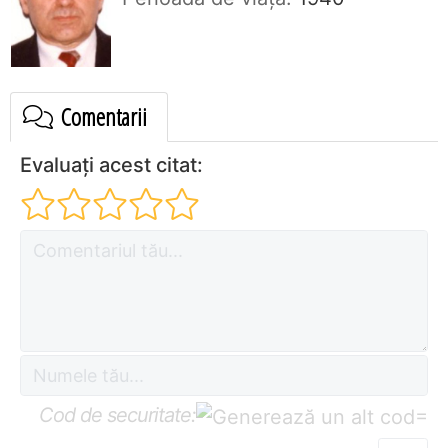
Comentarii
Evaluați acest citat:
Cod de securitate:
=