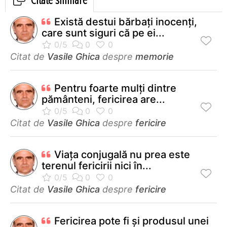
Există destui bărbaţi inocenţi,
care sunt siguri că pe ei...
Citat de
Vasile Ghica
despre
memorie
Pentru foarte mulţi dintre
pământeni, fericirea are...
Citat de
Vasile Ghica
despre
fericire
Viața conjugală nu prea este
terenul fericirii nici în...
Citat de
Vasile Ghica
despre
fericire
Fericirea pote fi şi produsul unei