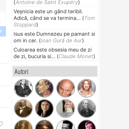
(
Antoine de Saint Exupéry
)
Veșnicia este un gând teribil.
Adică, când se va termina...
(
Tom
Stoppard
)
Isus este Dumnezeu pe pamant si
om in cer.
(
Ioan Gură de Aur
)
Culoarea este obsesia meu de zi
de zi, bucuria si...
(
Claude Monet
)
Autori