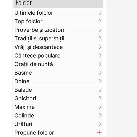
Folclor
Ultimele folclor
Top folclor
Proverbe și zicători
Tradiții și superstiții
Vrăji și descântece
Cântece populare
Orații de nuntă
Basme
Doine
Balade
Ghicitori
Maxime
Colinde
Urături
Propune folclor