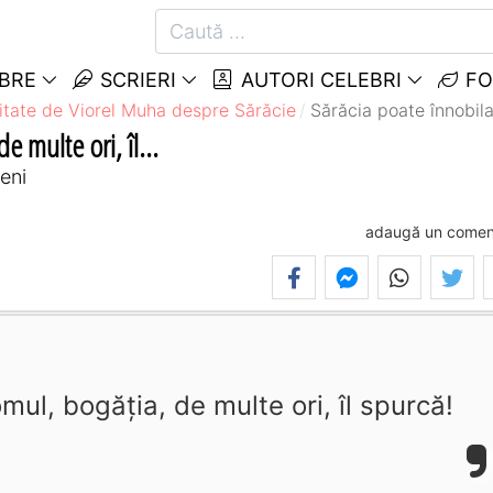
EBRE
SCRIERI
AUTORI CELEBRI
FO
itate de Viorel Muha despre Sărăcie
Sărăcia poate înnobila 
 multe ori, îl...
eni
adaugă un comen
mul, bogăţia, de multe ori, îl spurcă!