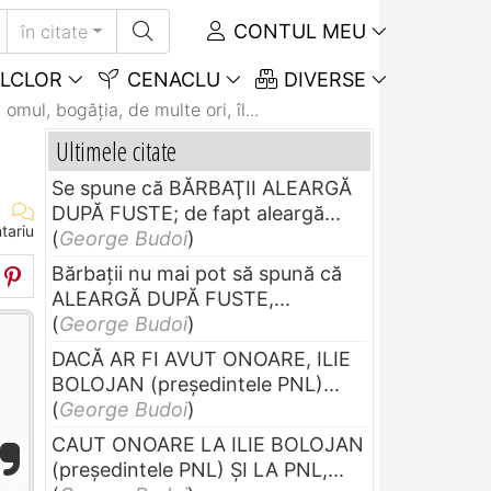
CONTUL MEU
în citate
LCLOR
CENACLU
DIVERSE
omul, bogăţia, de multe ori, îl...
Ultimele citate
Se spune că BĂRBAŢII ALEARGĂ
DUPĂ FUSTE; de fapt aleargă...
tariu
(
George Budoi
)
Bărbaţii nu mai pot să spună că
ALEARGĂ DUPĂ FUSTE,...
(
George Budoi
)
DACĂ AR FI AVUT ONOARE, ILIE
BOLOJAN (preşedintele PNL)...
(
George Budoi
)
CAUT ONOARE LA ILIE BOLOJAN
(preşedintele PNL) ŞI LA PNL,...