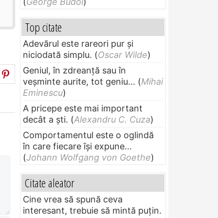
(
George Budoi
)
Top citate
Adevărul este rareori pur și
niciodată simplu.
(
Oscar Wilde
)
Geniul, în zdreanţă sau în
veşminte aurite, tot geniu...
(
Mihai
Eminescu
)
A pricepe este mai important
decât a ști.
(
Alexandru C. Cuza
)
Comportamentul este o oglindă
în care fiecare își expune...
(
Johann Wolfgang von Goethe
)
Citate aleator
Cine vrea să spună ceva
interesant, trebuie să mintă puțin.