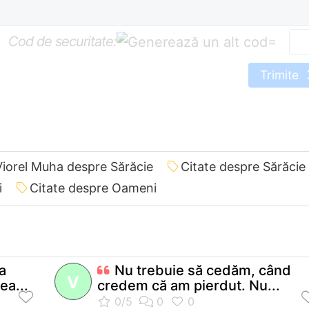
Cod de securitate:
=
Trimite
Viorel Muha despre Sărăcie
Citate despre Sărăcie
i
Citate despre Oameni
a
Nu trebuie să cedăm, când
V
ea...
credem că am pierdut. Nu...