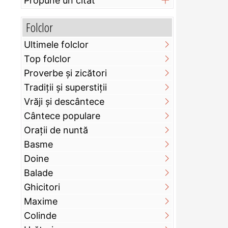
Propune un citat
Folclor
Ultimele folclor
Top folclor
Proverbe și zicători
Tradiții și superstiții
Vrăji și descântece
Cântece populare
Orații de nuntă
Basme
Doine
Balade
Ghicitori
Maxime
Colinde