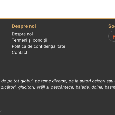
Despre noi
So
Despre noi
Termeni și condiții
Politica de confidenţialitate
Contact
, de pe tot globul, pe teme diverse, de la
autori celebri
sau 
 zicători
,
ghicitori
,
vrăji si descântece
,
balade
,
doine
,
basm
6