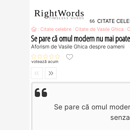
RightWords
TIMELESS WORDS
CITATE CEL
Citate celebre
Citate de Vasile Ghica
C
Se pare că omul modern nu mai poate f
Aforism de Vasile Ghica despre oameni
votează acum
Se pare că omul modern
senzaţ