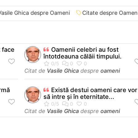
Vasile Ghica despre Oameni
Citate despre Oamen
t face
Oamenii celebri au fost
întotdeauna călăii timpului.
Citat de
Vasile Ghica
despre
oameni
ormă
Există destui oameni care vor
să intre şi în eternitate...
Citat de
Vasile Ghica
despre
oameni