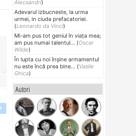
Alecsandri
)
Adevarul izbucneste, la urma
urmei, in ciuda prefacatoriei.
(
Leonardo da Vinci
)
Mi-am pus tot geniul în viața mea;
am pus numai talentul...
(
Oscar
Wilde
)
În lupta cu noi înșine armamentul
nu este încă prea bine...
(
Vasile
Ghica
)
Autori