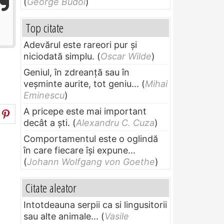
(
George Budoi
)
Top citate
Adevărul este rareori pur și
niciodată simplu.
(
Oscar Wilde
)
Geniul, în zdreanţă sau în
veşminte aurite, tot geniu...
(
Mihai
Eminescu
)
A pricepe este mai important
decât a ști.
(
Alexandru C. Cuza
)
Comportamentul este o oglindă
în care fiecare își expune...
(
Johann Wolfgang von Goethe
)
Citate aleator
Intotdeauna serpii ca si lingusitorii
sau alte animale...
(
Vasile