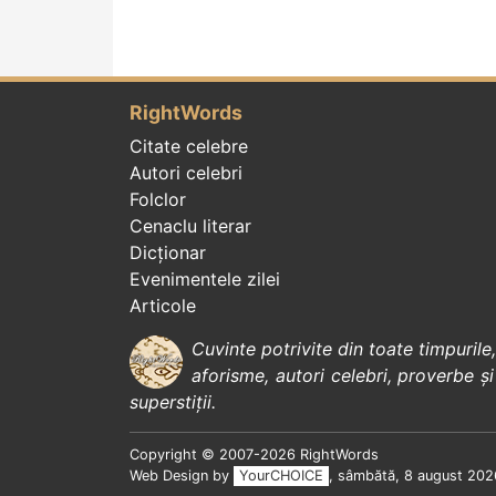
RightWords
Citate celebre
Autori celebri
Folclor
Cenaclu literar
Dicționar
Evenimentele zilei
Articole
Cuvinte potrivite din toate timpurile
aforisme
,
autori celebri
,
proverbe și
superstiții
.
Copyright © 2007-2026 RightWords
Web Design by
YourCHOICE
, sâmbătă, 8 august 202