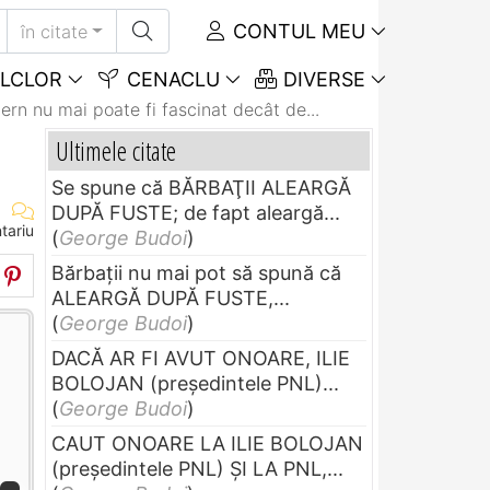
CONTUL MEU
în citate
LCLOR
CENACLU
DIVERSE
rn nu mai poate fi fascinat decât de...
Ultimele citate
Se spune că BĂRBAŢII ALEARGĂ
DUPĂ FUSTE; de fapt aleargă...
tariu
(
George Budoi
)
Bărbaţii nu mai pot să spună că
ALEARGĂ DUPĂ FUSTE,...
(
George Budoi
)
DACĂ AR FI AVUT ONOARE, ILIE
BOLOJAN (preşedintele PNL)...
(
George Budoi
)
CAUT ONOARE LA ILIE BOLOJAN
(preşedintele PNL) ŞI LA PNL,...