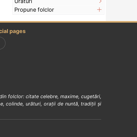
Urături
Propune folclor
cial pages
din
folclor
:
citate celebre
,
maxime
,
cugetări
,
e
,
colinde
,
urături
,
orații de nuntă
,
tradiții și