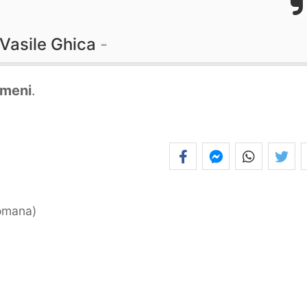
Vasile Ghica
meni
.
romana