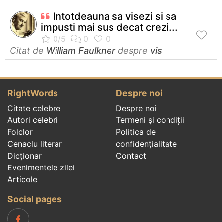
Intotdeauna sa visezi si sa
impusti mai sus decat crezi...
Citat de
William Faulkner
despre
vis
RightWords
Despre noi
Citate celebre
Despre noi
Autori celebri
Termeni și condiții
Folclor
Politica de
Cenaclu literar
confidenţialitate
Dicționar
Contact
Evenimentele zilei
Articole
Social pages