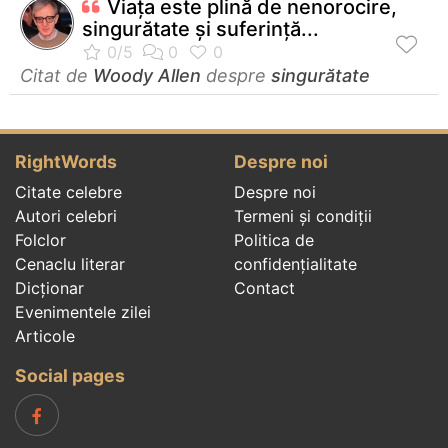
Viaţa este plină de nenorocire,
singurătate şi suferinţă...
Citat de
Woody Allen
despre
singurătate
RightWords
Despre noi
Citate celebre
Despre noi
Autori celebri
Termeni și condiții
Folclor
Politica de
Cenaclu literar
confidenţialitate
Dicționar
Contact
Evenimentele zilei
Articole
Social pages