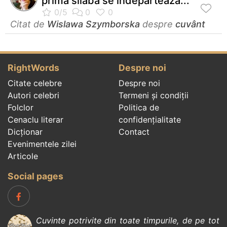
prima silabă se îndepărtează...
Citat de
Wislawa Szymborska
despre
cuvânt
RightWords
Despre noi
Citate celebre
Despre noi
Autori celebri
Termeni și condiții
Folclor
Politica de
Cenaclu literar
confidenţialitate
Dicționar
Contact
Evenimentele zilei
Articole
Social pages
Cuvinte potrivite din toate timpurile, de pe tot