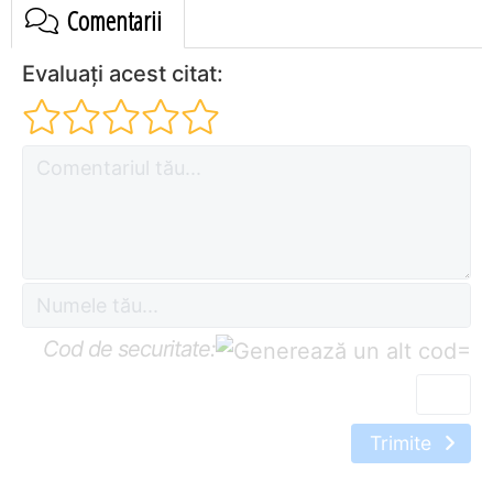
Comentarii
Evaluați acest citat:
Cod de securitate:
=
Trimite