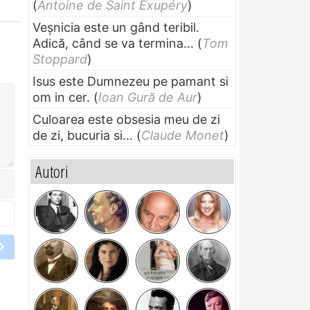
(
Antoine de Saint Exupéry
)
Veșnicia este un gând teribil.
Adică, când se va termina...
(
Tom
Stoppard
)
Isus este Dumnezeu pe pamant si
om in cer.
(
Ioan Gură de Aur
)
Culoarea este obsesia meu de zi
de zi, bucuria si...
(
Claude Monet
)
Autori