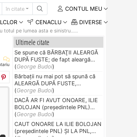
CONTUL MEU
în citate
LCLOR
CENACLU
DIVERSE
 totul pe lumea asta e sinistru......
Ultimele citate
Se spune că BĂRBAŢII ALEARGĂ
DUPĂ FUSTE; de fapt aleargă...
tariu
(
George Budoi
)
Bărbaţii nu mai pot să spună că
ALEARGĂ DUPĂ FUSTE,...
(
George Budoi
)
DACĂ AR FI AVUT ONOARE, ILIE
BOLOJAN (preşedintele PNL)...
(
George Budoi
)
CAUT ONOARE LA ILIE BOLOJAN
(preşedintele PNL) ŞI LA PNL,...