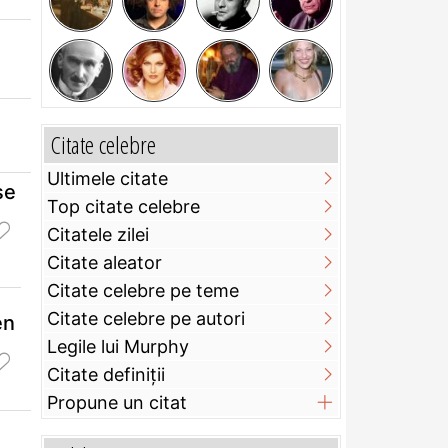
Citate celebre
Ultimele citate
se
Top citate celebre
Citatele zilei
Citate aleator
Citate celebre pe teme
Citate celebre pe autori
en
Legile lui Murphy
Citate definiţii
Propune un citat