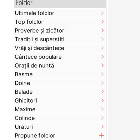
Folclor
Ultimele folclor
Top folclor
Proverbe și zicători
Tradiții și superstiții
Vrăji și descântece
Cântece populare
Orații de nuntă
Basme
Doine
Balade
Ghicitori
Maxime
Colinde
Urături
Propune folclor