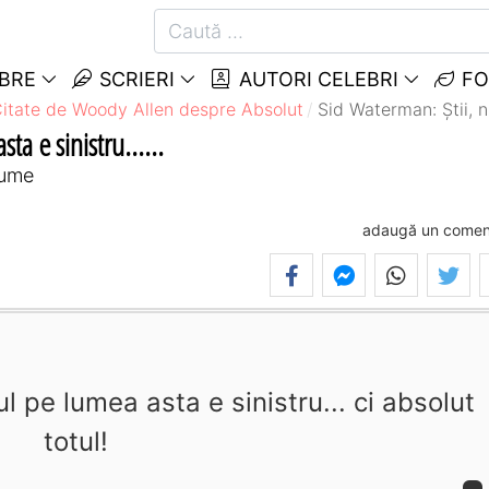
EBRE
SCRIERI
AUTORI CELEBRI
FO
itate de Woody Allen despre Absolut
Sid Waterman: Ştii, nu
ta e sinistru......
lume
adaugă un comen
l pe lumea asta e sinistru... ci absolut
totul!