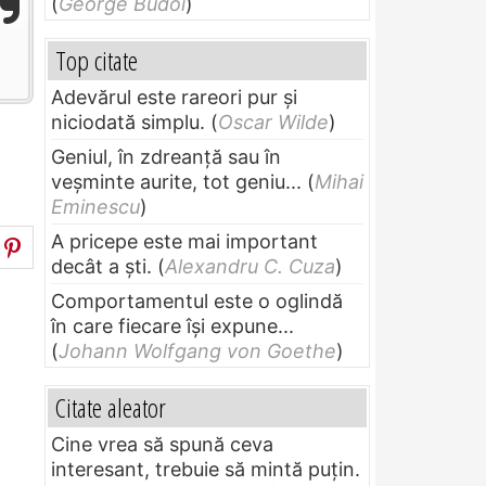
(
George Budoi
)
Top citate
Adevărul este rareori pur și
niciodată simplu.
(
Oscar Wilde
)
Geniul, în zdreanţă sau în
veşminte aurite, tot geniu...
(
Mihai
Eminescu
)
A pricepe este mai important
decât a ști.
(
Alexandru C. Cuza
)
Comportamentul este o oglindă
în care fiecare își expune...
(
Johann Wolfgang von Goethe
)
Citate aleator
Cine vrea să spună ceva
interesant, trebuie să mintă puțin.