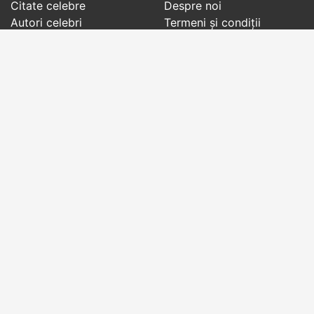
Citate celebre
Despre noi
Autori celebri
Termeni și condiții
Folclor
Politica de
Cenaclu literar
confidenţialitate
Dicționar
Contact
Evenimentele zilei
Articole
Social pages
Cuvinte potrivite din toate timpurile, de pe tot
globul, pe teme diverse, de la
autori celebri
sau
din
folclor
:
citate celebre
,
maxime
,
cugetări
,
aforisme
,
autori celebri
,
proverbe și zicători
,
ghicitori
,
vrăji si
descântece
,
balade
,
doine
,
basme
,
colinde
,
urături
,
orații de nuntă
,
tradiții și superstiții
.
Copyright © 2007-2026 RightWords