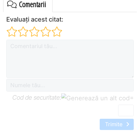
Comentarii
Evaluați acest citat:
Cod de securitate:
=
Trimite