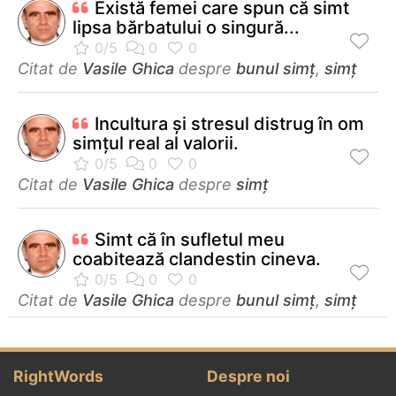
Există femei care spun că simt
lipsa bărbatului o singură...
Citat de
Vasile Ghica
despre
bunul simț
,
simț
Incultura şi stresul distrug în om
simţul real al valorii.
Citat de
Vasile Ghica
despre
simț
Simt că în sufletul meu
coabitează clandestin cineva.
Citat de
Vasile Ghica
despre
bunul simț
,
simț
RightWords
Despre noi