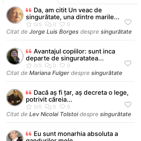
Da, am citit Un veac de
singurătate, una dintre marile...
Citat de
Jorge Luis Borges
despre
singurătate
Avantajul copiilor: sunt inca
departe de singuratatea...
Citat de
Mariana Fulger
despre
singurătate
Dacă aş fi ţar, aş decreta o lege,
potrivit căreia...
Citat de
Lev Nicolai Tolstoi
despre
singurătate
Eu sunt monarhia absoluta a
gandurilor mele.