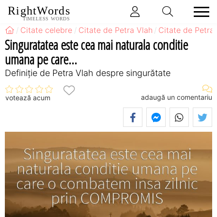
RightWords
TIMELESS WORDS
Citate celebre
Citate de Petra Vlah
Citate de Petra
Singuratatea este cea mai naturala conditie
umana pe care...
Definiţie de Petra Vlah despre singurătate
adaugă un comentariu
votează acum