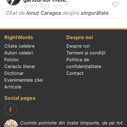
Citat de
Ionuț Caragea
despre
singurătate
RightWords
Despre noi
Citate celebre
Despre noi
Autori celebri
Termeni și condiții
Folclor
Politica de
Cenaclu literar
confidenţialitate
Dicționar
Contact
Evenimentele zilei
Articole
Social pages
Cuvinte potrivite din toate timpurile, de pe tot