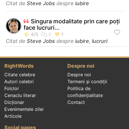
Citat de
Steve Jobs
despre
iubire
Singura modalitate prin care poți
face lucruri...
Citat de
Steve Jobs
despre
iubire
,
lucruri
RightWords
Despre noi
Citate celebre
Despre noi
Autori celebri
Termeni și condiții
Folclor
Politica de
Cenaclu literar
confidenţialitate
Dicționar
Contact
Evenimentele zilei
Articole
Social pages