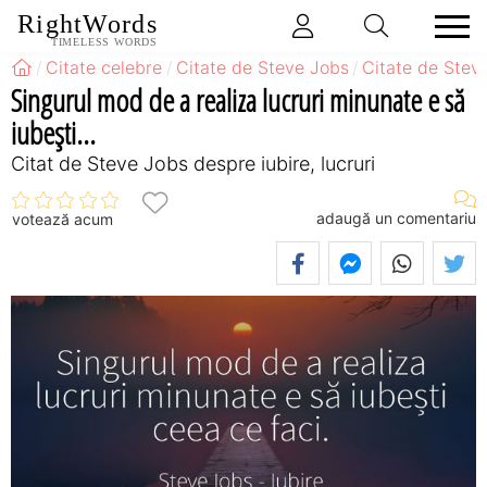
RightWords
TIMELESS WORDS
Citate celebre
Citate de Steve Jobs
Citate de Stev
Singurul mod de a realiza lucruri minunate e să
iubești...
Citat de Steve Jobs despre iubire, lucruri
adaugă un comentariu
votează acum