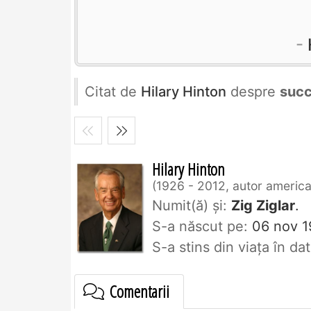
Citat de
Hilary Hinton
despre
suc
Hilary Hinton
1926 - 2012, autor american
Numit(ă) și:
Zig Ziglar
.
S-a născut pe:
06 nov 1
S-a stins din viaţa în d
Comentarii