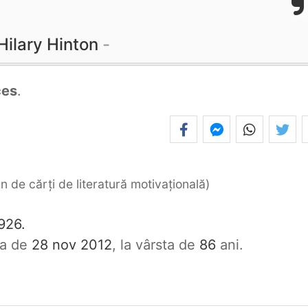
Hilary Hinton
ces
.
 de cărți de literatură motivațională
926.
ata de
28 nov 2012
, la vârsta de
86
ani.