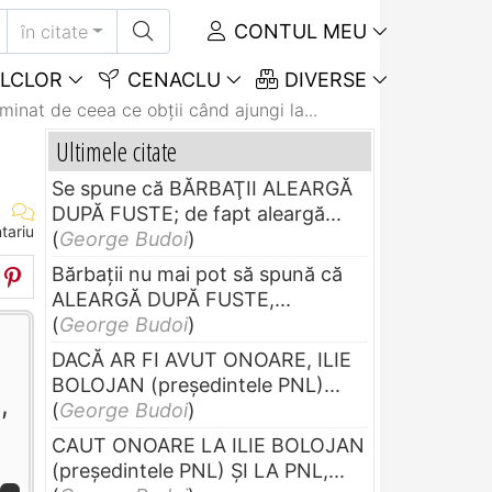
CONTUL MEU
în citate
LCLOR
CENACLU
DIVERSE
inat de ceea ce obţii când ajungi la...
Ultimele citate
Se spune că BĂRBAŢII ALEARGĂ
DUPĂ FUSTE; de fapt aleargă...
tariu
(
George Budoi
)
Bărbaţii nu mai pot să spună că
ALEARGĂ DUPĂ FUSTE,...
(
George Budoi
)
DACĂ AR FI AVUT ONOARE, ILIE
BOLOJAN (preşedintele PNL)...
,
(
George Budoi
)
CAUT ONOARE LA ILIE BOLOJAN
(preşedintele PNL) ŞI LA PNL,...