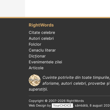
RightWords
Citate celebre
Autori celebri
Folclor
Cenaclu literar
Dicționar
Evenimentele zilei
Articole
Cuvinte potrivite din toate timpurile
aforisme
,
autori celebri
,
proverbe și
superstiții
.
Copyright © 2007-2026 RightWords
Web Design by
YourCHOICE
, sâmbătă, 8 august 202