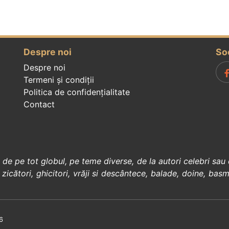
Despre noi
So
Despre noi
Termeni și condiții
Politica de confidenţialitate
Contact
, de pe tot globul, pe teme diverse, de la
autori celebri
sau 
 zicători
,
ghicitori
,
vrăji si descântece
,
balade
,
doine
,
basm
6