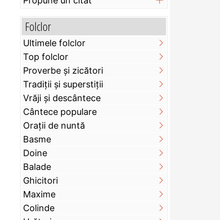
Propune un citat
Folclor
Ultimele folclor
Top folclor
Proverbe și zicători
Tradiții și superstiții
Vrăji și descântece
Cântece populare
Orații de nuntă
Basme
Doine
Balade
Ghicitori
Maxime
Colinde