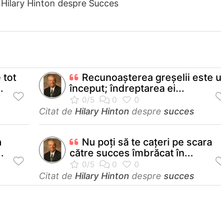
 Hilary Hinton despre Succes
 tot
Recunoaşterea greşelii este 
.
început; îndreptarea ei...
Citat de
Hilary Hinton
despre
succes
a
Nu poţi să te caţeri pe scara
.
către succes îmbrăcat în...
Citat de
Hilary Hinton
despre
succes