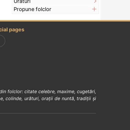
Urături
Propune folclor
cial pages
din
folclor
:
citate celebre
,
maxime
,
cugetări
,
e
,
colinde
,
urături
,
orații de nuntă
,
tradiții și