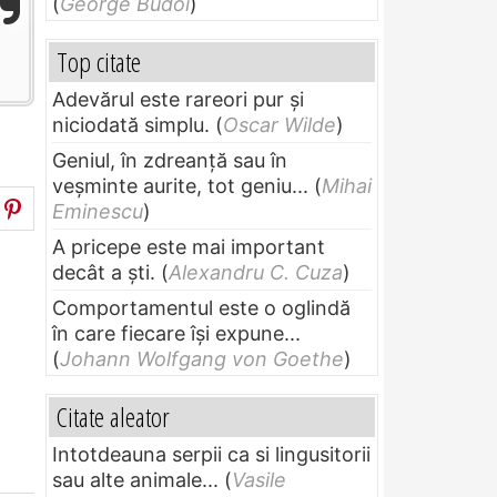
(
George Budoi
)
Top citate
Adevărul este rareori pur și
niciodată simplu.
(
Oscar Wilde
)
Geniul, în zdreanţă sau în
veşminte aurite, tot geniu...
(
Mihai
Eminescu
)
A pricepe este mai important
decât a ști.
(
Alexandru C. Cuza
)
Comportamentul este o oglindă
în care fiecare își expune...
(
Johann Wolfgang von Goethe
)
Citate aleator
Intotdeauna serpii ca si lingusitorii
sau alte animale...
(
Vasile