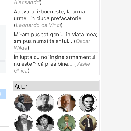
Alecsandri
)
Adevarul izbucneste, la urma
urmei, in ciuda prefacatoriei.
(
Leonardo da Vinci
)
Mi-am pus tot geniul în viața mea;
am pus numai talentul...
(
Oscar
Wilde
)
În lupta cu noi înșine armamentul
nu este încă prea bine...
(
Vasile
Ghica
)
Autori