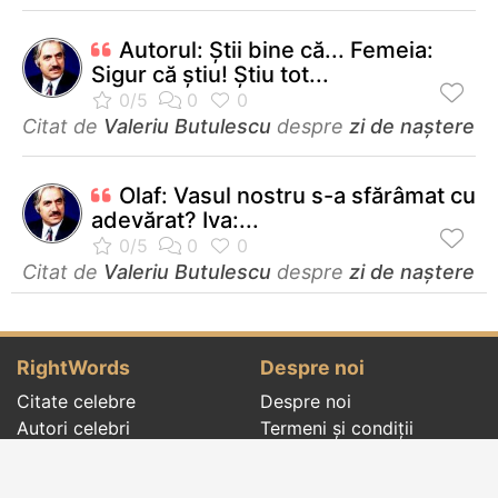
Autorul: Ştii bine că... Femeia:
Sigur că ştiu! Ştiu tot...
Citat de
Valeriu Butulescu
despre
zi de naștere
Olaf: Vasul nostru s-a sfărâmat cu
adevărat? Iva:...
Citat de
Valeriu Butulescu
despre
zi de naștere
RightWords
Despre noi
Citate celebre
Despre noi
Autori celebri
Termeni și condiții
Folclor
Politica de
Cenaclu literar
confidenţialitate