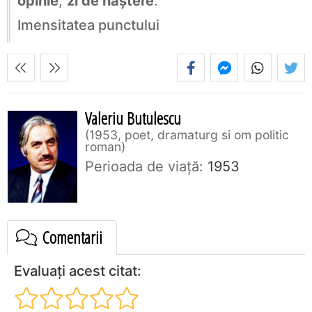
opinie
,
zi de naștere
.
Imensitatea punctului
Valeriu Butulescu
1953, poet, dramaturg si om politic
roman
Perioada de viaţă:
1953
Comentarii
Evaluați acest citat: