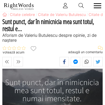
RightWords
TIMELESS WORDS
Citate celebre
Citate de Valeriu Butulescu
Citate de
Sunt punct, dar în nimicnicia mea sunt totul,
restul e...
Aforism de Valeriu Butulescu despre opinie, zi de
naștere
adaugă un comentariu
votează acum