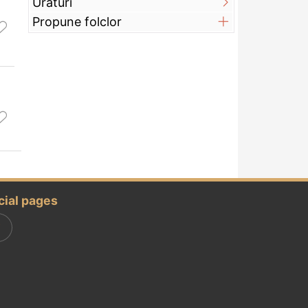
Urături
Propune folclor
cial pages