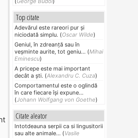
(
George Budoi
)
Top citate
Adevărul este rareori pur și
niciodată simplu.
(
Oscar Wilde
)
Geniul, în zdreanţă sau în
veşminte aurite, tot geniu...
(
Mihai
Eminescu
)
a
A pricepe este mai important
decât a ști.
(
Alexandru C. Cuza
)
Comportamentul este o oglindă
în care fiecare își expune...
(
Johann Wolfgang von Goethe
)
Citate aleator
nt
Intotdeauna serpii ca si lingusitorii
sau alte animale...
(
Vasile