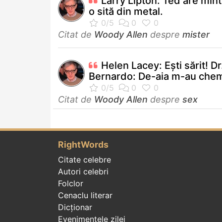
Larry Lipton: Ted are min
o sită din metal.
Citat de
Woody Allen
despre
mister
Helen Lacey: Eşti sărit! Dr
Bernardo: De-aia m-au chem
Citat de
Woody Allen
despre
sex
RightWords
Citate celebre
Autori celebri
Folclor
Cenaclu literar
Dicționar
Evenimentele zilei