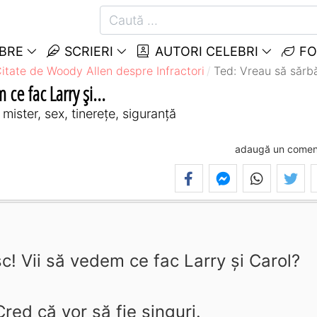
EBRE
SCRIERI
AUTORI CELEBRI
FO
itate de Woody Allen despre Infractori
Ted: Vreau să sărbă
ce fac Larry şi...
mister, sex, tinerețe, siguranță
adaugă un comen
c! Vii să vedem ce fac Larry şi Carol?
red că vor să fie singuri.