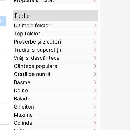
Propune un citat
Folclor
Ultimele folclor
Top folclor
Proverbe și zicători
Tradiții și superstiții
Vrăji și descântece
Cântece populare
Orații de nuntă
Basme
Doine
Balade
Ghicitori
Maxime
Colinde