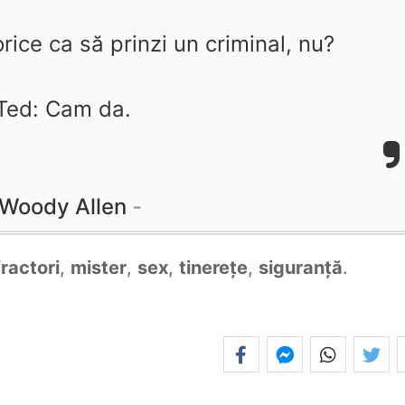
rice ca să prinzi un criminal, nu?
Ted: Cam da.
Woody Allen
fractori
,
mister
,
sex
,
tinerețe
,
siguranță
.