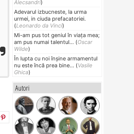
Alecsandri
)
Adevarul izbucneste, la urma
urmei, in ciuda prefacatoriei.
(
Leonardo da Vinci
)
Mi-am pus tot geniul în viața mea;
am pus numai talentul...
(
Oscar
Wilde
)
În lupta cu noi înșine armamentul
nu este încă prea bine...
(
Vasile
Ghica
)
Autori