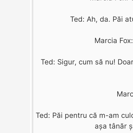
Ted: Ah, da. Păi atu
Marcia Fox: 
Ted: Sigur, cum să nu! Doa
Marc
Ted: Păi pentru că m-am culc
aşa tânăr ş