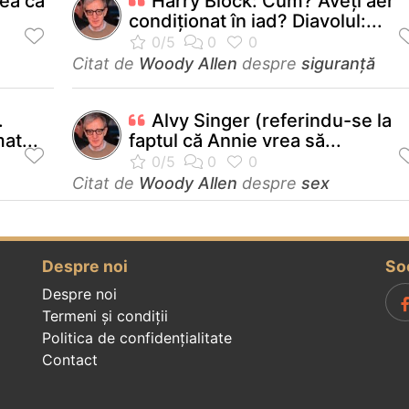
tea ca
Harry Block: Cum? Aveţi aer
condiţionat în iad? Diavolul:...
Citat de
Woody Allen
despre
siguranță
.
Alvy Singer (referindu-se la
at...
faptul că Annie vrea să...
Citat de
Woody Allen
despre
sex
Despre noi
So
Despre noi
Termeni și condiții
Politica de confidenţialitate
Contact