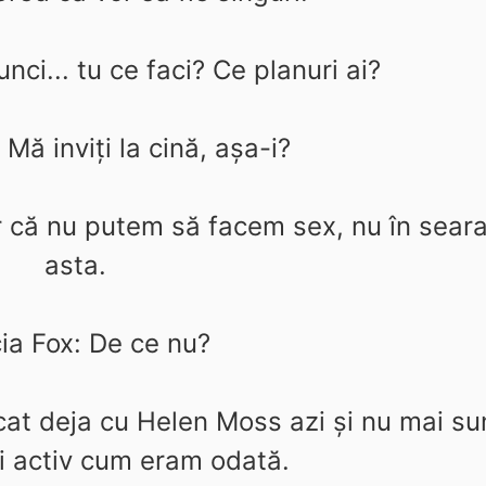
nci... tu ce faci? Ce planuri ai?
Mă inviţi la cină, aşa-i?
r că nu putem să facem sex, nu în sear
asta.
ia Fox: De ce nu?
at deja cu Helen Moss azi şi nu mai su
i activ cum eram odată.