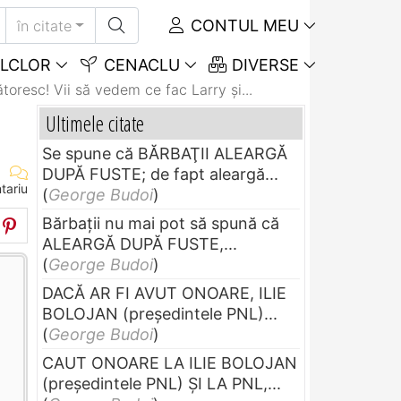
CONTUL MEU
în citate
LCLOR
CENACLU
DIVERSE
toresc! Vii să vedem ce fac Larry şi...
Ultimele citate
Se spune că BĂRBAŢII ALEARGĂ
DUPĂ FUSTE; de fapt aleargă...
tariu
(
George Budoi
)
Bărbaţii nu mai pot să spună că
ALEARGĂ DUPĂ FUSTE,...
(
George Budoi
)
DACĂ AR FI AVUT ONOARE, ILIE
BOLOJAN (preşedintele PNL)...
(
George Budoi
)
CAUT ONOARE LA ILIE BOLOJAN
(preşedintele PNL) ŞI LA PNL,...