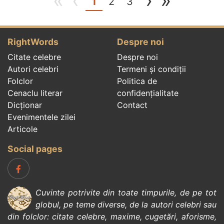
«
‹
›
»
(current)
1
2
3
RightWords
Despre noi
Citate celebre
Despre noi
Autori celebri
Termeni și condiții
Folclor
Politica de
Cenaclu literar
confidenţialitate
Dicționar
Contact
Evenimentele zilei
Articole
Social pages
Cuvinte potrivite din toate timpurile, de pe tot
globul, pe teme diverse, de la
autori celebri
sau
din
folclor
:
citate celebre
,
maxime
,
cugetări
,
aforisme
,