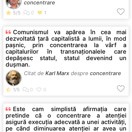
concentrare
Comunismul va apărea în cea mai
dezvoltată ţară capitalistă a lumii, în mod
paşnic, prin concentrarea la vârf a
capitalurilor în transnaţionalele care
depăşesc statul, statul devenind un
duşman.
Citat de
Karl Marx
despre
concentrare
Este cam simplistă afirmaţia care
pretinde că o concentrare a atenţiei
asigură execuţia adecvată a unei activităţi,
pe când diminuarea atenţiei ar avea un