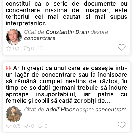
constitui ca o serie de documente cu
concentrare maxima de imaginar, este
teritoriul cel mai cautat si mai supus
interpretarilor.
Citat de
Constantin Dram
despre
concentrare
Ar fi greşit ca unul care se găseşte într-
un lagăr de concentrare sau la închisoare
să rămână complet neatins de război, în
timp ce soldaţii germani trebuie să îndure
aproape insuportabilul, iar patria cu
femeile şi copiii să cadă zdrobiţi de...
Citat de
Adolf Hitler
despre
concentrare