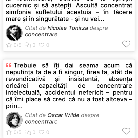
cucernic şi să aştepţi. Ascultă concentrat
simfonia sufletului acestuia – în tăcere
mare şi în singurătate - şi nu vei...
Citat de
Nicolae Tonitza
despre
concentrare
Trebuie să îţi dai seama acum că
neputinţa ta de a fi singur, firea ta, atât de
revendicativă şi insistentă, absenţa
oricărei capacităţi de concentrare
intelectuală, accidentul nefericit – pentru
că îmi place să cred că nu a fost altceva –
prin...
Citat de
Oscar Wilde
despre
concentrare