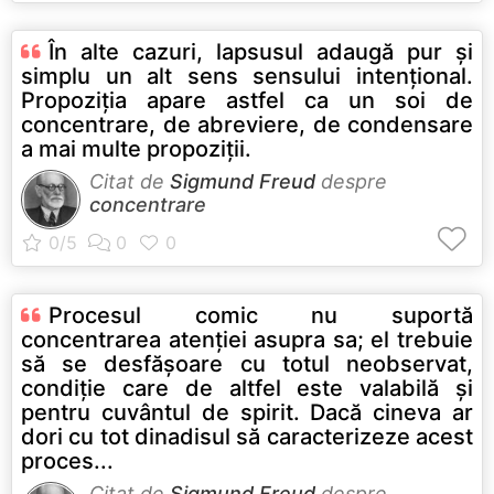
În alte cazuri, lapsusul adaugă pur şi
simplu un alt sens sensului intenţional.
Propoziţia apare astfel ca un soi de
concentrare, de abreviere, de condensare
a mai multe propoziţii.
Citat de
Sigmund Freud
despre
concentrare
Procesul comic nu suportă
concentrarea atenţiei asupra sa; el trebuie
să se desfăşoare cu totul neobservat,
condiţie care de altfel este valabilă şi
pentru cuvântul de spirit. Dacă cineva ar
dori cu tot dinadisul să caracterizeze acest
proces...
Citat de
Sigmund Freud
despre