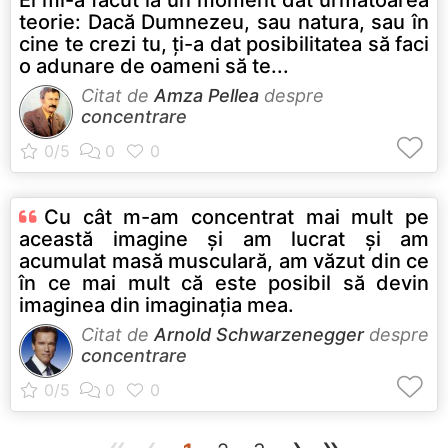
El mi-a făcut la un moment dat următoarea
teorie: Dacă Dumnezeu, sau natura, sau în
cine te crezi tu, ţi-a dat posibilitatea să faci
o adunare de oameni să te...
Citat de
Amza Pellea
despre
concentrare
Cu cât m-am concentrat mai mult pe
această imagine şi am lucrat şi am
acumulat masă musculară, am văzut din ce
în ce mai mult că este posibil să devin
imaginea din imaginaţia mea.
Citat de
Arnold Schwarzenegger
despre
concentrare