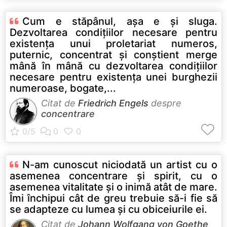
Cum e stăpânul, aşa e şi sluga.
Dezvoltarea condiţiilor necesare pentru
existenţa unui proletariat numeros,
puternic, concentrat şi conştient merge
mână în mână cu dezvoltarea condiţiilor
necesare pentru existenţa unei burghezii
numeroase, bogate,...
Citat de
Friedrich Engels
despre
concentrare
N-am cunoscut niciodată un artist cu o
asemenea concentrare şi spirit, cu o
asemenea vitalitate şi o inimă atât de mare.
Îmi închipui cât de greu trebuie să-i fie să
se adapteze cu lumea şi cu obiceiurile ei.
Citat de
Johann Wolfgang von Goethe