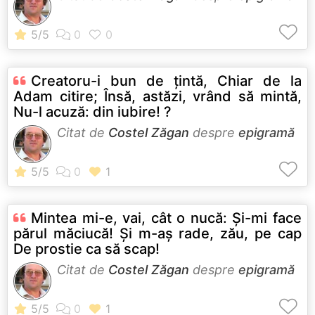
Creatoru-i bun de ţintă, Chiar de la
Adam citire; Însă, astăzi, vrând să mintă,
Nu-l acuză: din iubire! ?
Citat de
Costel Zăgan
despre
epigramă
Mintea mi-e, vai, cât o nucă: Şi-mi face
părul măciucă! Şi m-aş rade, zău, pe cap
De prostie ca să scap!
Citat de
Costel Zăgan
despre
epigramă