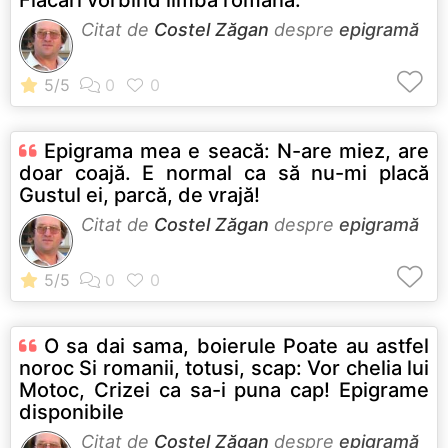
Citat de
Costel Zăgan
despre
epigramă
Epigrama mea e seacă: N-are miez, are
doar coajă. E normal ca să nu-mi placă
Gustul ei, parcă, de vrajă!
Citat de
Costel Zăgan
despre
epigramă
O sa dai sama, boierule Poate au astfel
noroc Si romanii, totusi, scap: Vor chelia lui
Motoc, Crizei ca sa-i puna cap! Epigrame
disponibile
Citat de
Costel Zăgan
despre
epigramă