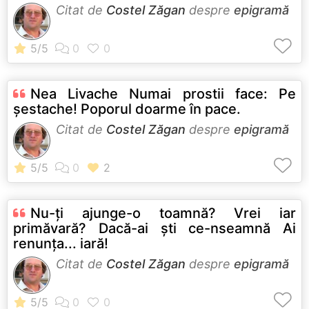
Citat de
Costel Zăgan
despre
epigramă
Nea Livache Numai prostii face: Pe
şestache! Poporul doarme în pace.
Citat de
Costel Zăgan
despre
epigramă
Nu-ţi ajunge-o toamnă? Vrei iar
primăvară? Dacă-ai şti ce-nseamnă Ai
renunţa... iară!
Citat de
Costel Zăgan
despre
epigramă