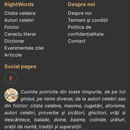
RightWords
Despre noi
Citate celebre
Despre noi
Autori celebri
Termeni și condiții
Folclor
Politica de
Cenaclu literar
confidenţialitate
Dicționar
Contact
Evenimentele zilei
Articole
Social pages
Cuvinte potrivite din toate timpurile, de pe tot
globul, pe teme diverse, de la
autori celebri
sau
din
folclor
:
citate celebre
,
maxime
,
cugetări
,
aforisme
,
autori celebri
,
proverbe și zicători
,
ghicitori
,
vrăji si
descântece
,
balade
,
doine
,
basme
,
colinde
,
urături
,
orații de nuntă
,
tradiții și superstiții
.