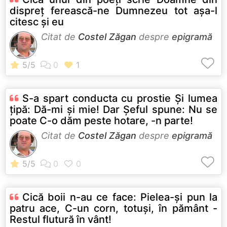
dispreţ ferească-ne Dumnezeu tot aşa-l
citesc şi eu
Citat de
Costel Zăgan
despre
epigramă
S-a spart conducta cu prostie Şi lumea
ţipă: Dă-mi şi mie! Dar Şeful spune: Nu se
poate C-o dăm peste hotare, -n parte!
Citat de
Costel Zăgan
despre
epigramă
Cică boii n-au ce face: Pielea-şi pun la
patru ace, C-un corn, totuşi, în pământ -
Restul flutură în vânt!