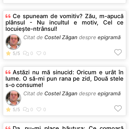
Ce spuneam de vomitiv? Zău, m-apucă
plânsul - Nu incultul e motiv, Cel ce
locuieşte-ntrânsul!
Citat de
Costel Zăgan
despre
epigramă
Astăzi nu mă sinucid: Oricum e urât în
lume. O să-mi pun rana pe zid, Două stele
s-o consume!
Citat de
Costel Zăgan
despre
epigramă
Da, nu-mi place băutura: Ce comoară