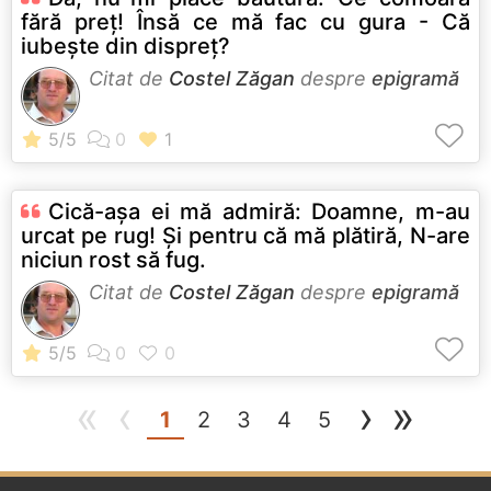
fără preţ! Însă ce mă fac cu gura - Că
iubeşte din dispreţ?
Citat de
Costel Zăgan
despre
epigramă
Cică-aşa ei mă admiră: Doamne, m-au
urcat pe rug! Şi pentru că mă plătiră, N-are
niciun rost să fug.
Citat de
Costel Zăgan
despre
epigramă
«
‹
›
»
(current)
1
2
3
4
5