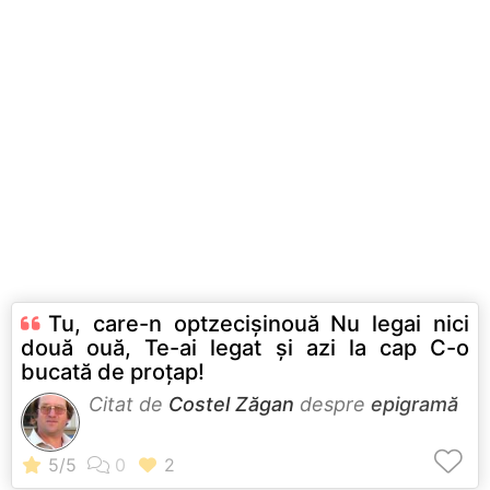
Tu, care-n optzecişinouă Nu legai nici
două ouă, Te-ai legat şi azi la cap C-o
bucată de proţap!
Citat de
Costel Zăgan
despre
epigramă