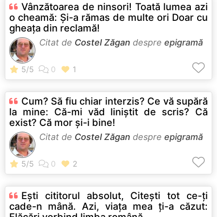
Vânzătoarea de ninsori! Toată lumea azi
o cheamă: Şi-a rămas de multe ori Doar cu
gheaţa din reclamă!
Citat de
Costel Zăgan
despre
epigramă
Cum? Să fiu chiar interzis? Ce vă supără
la mine: Că-mi văd liniştit de scris? Că
exist? Că mor şi-i bine!
Citat de
Costel Zăgan
despre
epigramă
Eşti cititorul absolut, Citeşti tot ce-ţi
cade-n mână. Azi, viaţa mea ţi-a căzut:
Flăcări vorbind limba română.