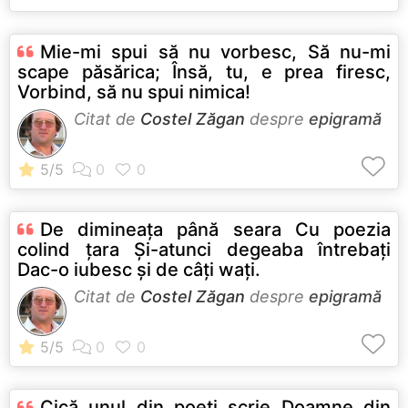
Mie-mi spui să nu vorbesc, Să nu-mi
scape păsărica; Însă, tu, e prea firesc,
Vorbind, să nu spui nimica!
Citat de
Costel Zăgan
despre
epigramă
De dimineaţa până seara Cu poezia
colind ţara Şi-atunci degeaba întrebaţi
Dac-o iubesc şi de câţi waţi.
Citat de
Costel Zăgan
despre
epigramă
Cică unul din poeţi scrie Doamne din