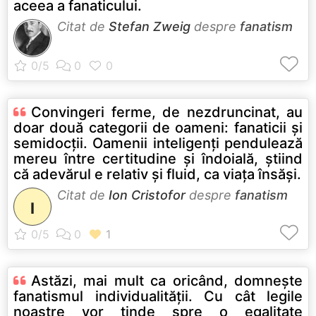
aceea a fanaticului.
Citat de
Stefan Zweig
despre
fanatism
Convingeri ferme, de nezdruncinat, au
doar două categorii de oameni: fanaticii şi
semidocţii. Oamenii inteligenţi pendulează
mereu între certitudine şi îndoială, ştiind
că adevărul e relativ şi fluid, ca viaţa însăşi.
Citat de
Ion Cristofor
despre
fanatism
I
Astăzi, mai mult ca oricând, domneşte
fanatismul individualităţii. Cu cât legile
noastre vor tinde spre o egalitate