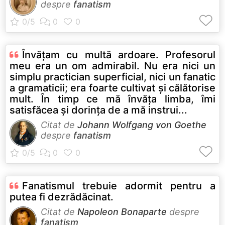
despre
fanatism
Învăţam cu multă ardoare. Profesorul
meu era un om admirabil. Nu era nici un
simplu practician superficial, nici un fanatic
a gramaticii; era foarte cultivat şi călătorise
mult. În timp ce mă învăţa limba, îmi
satisfăcea şi dorinţa de a mă instrui...
Citat de
Johann Wolfgang von Goethe
despre
fanatism
Fanatismul trebuie adormit pentru a
putea fi dezrădăcinat.
Citat de
Napoleon Bonaparte
despre
fanatism