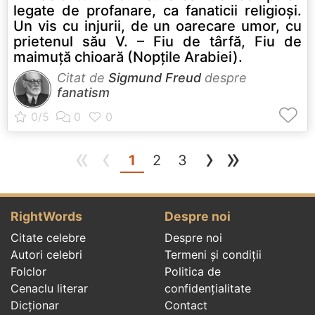
legate de profanare, ca fanaticii religioşi.
Un vis cu injurii, de un oarecare umor, cu
prietenul său V. – Fiu de târfă, Fiu de
maimuţă chioară (Nopţile Arabiei).
Citat de
Sigmund Freud
despre
fanatism
«
‹
›
»
(current)
1
2
3
RightWords
Despre noi
Citate celebre
Despre noi
Autori celebri
Termeni și condiții
Folclor
Politica de
Cenaclu literar
confidenţialitate
Dicționar
Contact