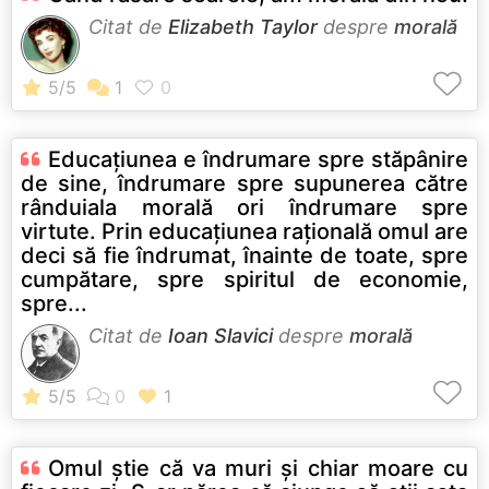
Citat de
Elizabeth Taylor
despre
morală
Educaţiunea e îndrumare spre stăpânire
de sine, îndrumare spre supunerea către
rânduiala morală ori îndrumare spre
virtute. Prin educaţiunea raţională omul are
deci să fie îndrumat, înainte de toate, spre
cumpătare, spre spiritul de economie,
spre...
Citat de
Ioan Slavici
despre
morală
Omul ştie că va muri şi chiar moare cu