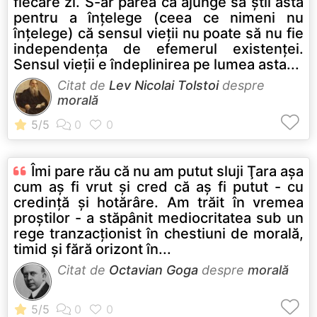
fiecare zi. S-ar părea că ajunge să ştii asta
pentru a înţelege (ceea ce nimeni nu
înţelege) că sensul vieţii nu poate să nu fie
independenţa de efemerul existenţei.
Sensul vieţii e îndeplinirea pe lumea asta...
Citat de
Lev Nicolai Tolstoi
despre
morală
Îmi pare rău că nu am putut sluji Ţara aşa
cum aş fi vrut şi cred că aş fi putut - cu
credinţă şi hotărâre. Am trăit în vremea
proştilor - a stăpânit mediocritatea sub un
rege tranzacţionist în chestiuni de morală,
timid şi fără orizont în...
Citat de
Octavian Goga
despre
morală