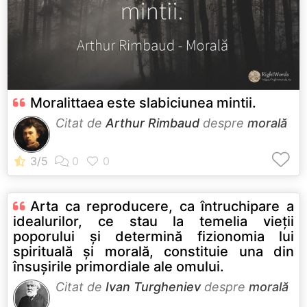
Moralittaea este slabiciunea mintii.
Citat de
Arthur Rimbaud
despre
morală
Arta ca reproducere, ca întruchipare a
idealurilor, ce stau la temelia vieţii
poporului şi determină fizionomia lui
spirituală şi morală, constituie una din
însuşirile primordiale ale omului.
Citat de
Ivan Turgheniev
despre
morală