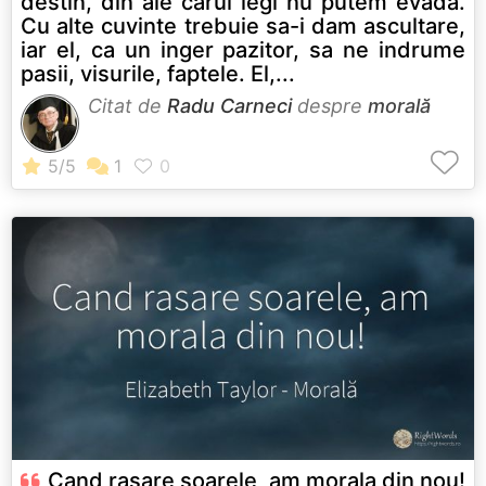
destin, din ale carui legi nu putem evada.
Cu alte cuvinte trebuie sa-i dam ascultare,
iar el, ca un inger pazitor, sa ne indrume
pasii, visurile, faptele. El,...
Citat de
Radu Carneci
despre
morală
Cand rasare soarele, am morala din nou!