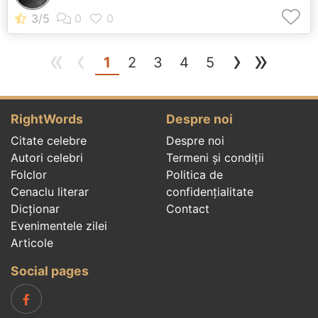
«
‹
›
»
(current)
1
2
3
4
5
RightWords
Despre noi
Citate celebre
Despre noi
Autori celebri
Termeni și condiții
Folclor
Politica de
Cenaclu literar
confidenţialitate
Dicționar
Contact
Evenimentele zilei
Articole
Social pages