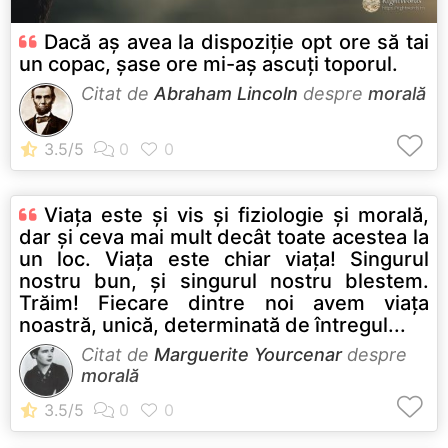
Dacă aș avea la dispoziție opt ore să tai
un copac, șase ore mi-aș ascuți toporul.
Citat de
Abraham Lincoln
despre
morală
Viaţa este şi vis şi fiziologie şi morală,
dar şi ceva mai mult decât toate acestea la
un loc. Viaţa este chiar viaţa! Singurul
nostru bun, şi singurul nostru blestem.
Trăim! Fiecare dintre noi avem viaţa
noastră, unică, determinată de întregul...
Citat de
Marguerite Yourcenar
despre
morală