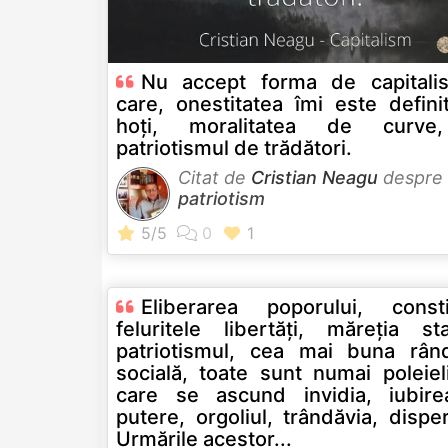
Nu accept forma de capitali
care, onestitatea îmi este defini
hoţi, moralitatea de curve
patriotismul de trădători.
Citat de
Cristian Neagu
despre
patriotism
Eliberarea poporului, constit
feluritele libertăţi, măreţia sta
patriotismul, cea mai buna rând
socială, toate sunt numai poleiel
care se ascund invidia, iubir
putere, orgoliul, trândăvia, dispe
Urmările acestor...