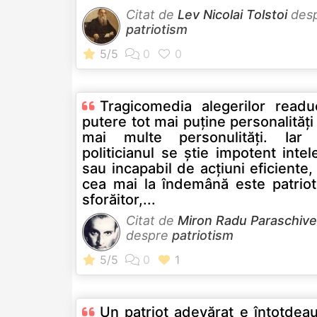
Citat de
Lev Nicolai Tolstoi
des
patriotism
Tragicomedia alegerilor readu
putere tot mai puţine personalităţi 
mai multe personulităţi. Iar
politicianul se ştie impotent intel
sau incapabil de acţiuni eficiente
cea mai la îndemână este patriot
sforăitor,...
Citat de
Miron Radu Paraschiv
despre
patriotism
Un patriot adevărat e întotdea