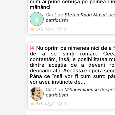
cum ai pune cenușă pe pâinea din
mănânci
Citat de
Ştefan Radu Muşat
de
Ş
patriotism
Nu oprim pe nimenea nici de a fi
de a se simţi român. Cee
contestăm, însă, e posibilitatea m
dintre aceştia de a deveni ro
deocamdată. Aceasta e opera secol
Până ce însă vor fi cum sunt: pâ
vor avea instincte de...
Citat de
Mihai Eminescu
despr
patriotism