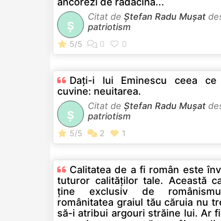
ancorezi de rădăcina...
Citat de
Ştefan Radu Muşat
de
Ş
patriotism
Daţi-i lui Eminescu ceea ce
cuvine: neuitarea.
Citat de
Ştefan Radu Muşat
de
Ş
patriotism
Calitatea de a fi român este înv
tuturor calităților tale. Această ca
ține exclusiv de românismu
românitatea graiul tău căruia nu t
să-i atribui argouri străine lui. Ar fi