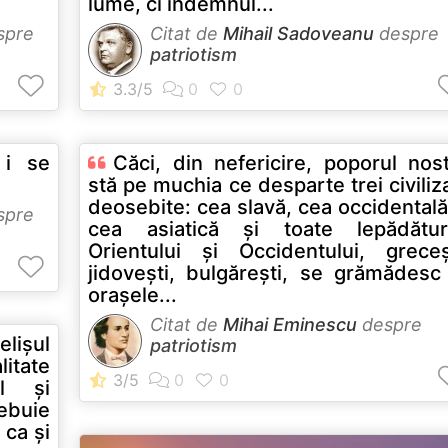
lume, ci îndemnul...
spre
Citat de
Mihail Sadoveanu
despre
patriotism
 i se
Căci, din nefericire, poporul nos
stă pe muchia ce desparte trei civiliza
deosebite: cea slavă, cea occidentală
spre
cea asiatică şi toate lepădături
Orientului şi Occidentului, greceş
jidoveşti, bulgăreşti, se grămădesc în
oraşele...
Citat de
Mihai Eminescu
despre
elișul
patriotism
litate
l și
rebuie
 ca și