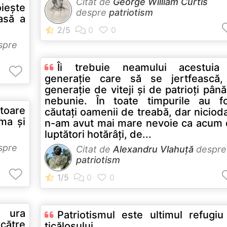
Citat de
George William Curtis
oieşte
despre
patriotism
asă a
spre
Îi trebuie neamului acestuia
generaţie care să se jertfească,
generaţie de viteji şi de patrioţi până
nebunie. În toate timpurile au f
toare
căutaţi oamenii de treabă, dar niciod
ma şi
n-am avut mai mare nevoie ca acum
luptători hotărâţi, de...
spre
Citat de
Alexandru Vlahuță
despre
patriotism
 ura
Patriotismul este ultimul refugiu
 către
ticălosului.