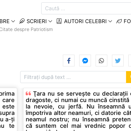
EBRE
SCRIERI
AUTORI CELEBRI
FO
Citate despre Patriotism
rima
Ţara nu se serveşte cu declaraţii
dragoste, ci numai cu muncă cinstită 
la nevoie, cu jerfă. Nu înseamnă 
supra
împotriva altor neamuri, ci datorie că
neamul nostru; nu înseamnă preten
că suntem cel mai vrednic popor 