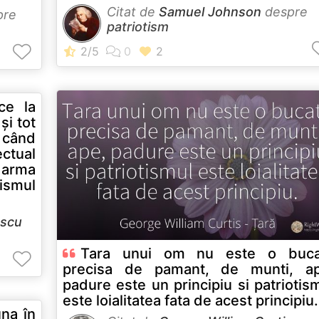
Citat de
Samuel Johnson
despre
pre
patriotism
ce la
şi tot
 când
ectual
, arma
ismul
escu
Tara unui om nu este o buca
precisa de pamant, de munti, ap
padure este un principiu si patriotis
este loialitatea fata de acest principiu.
una în