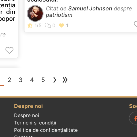
enţia
Citat de
Samuel Johnson
despre
r din
patriotism
popor
re
›
»
(current)
1
2
3
4
5
Despre noi
So
Despre noi
Termeni și condiții
Politica de confidenţialitate