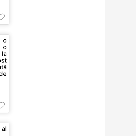
 o
 o
 la
ost
ată
 de
 al