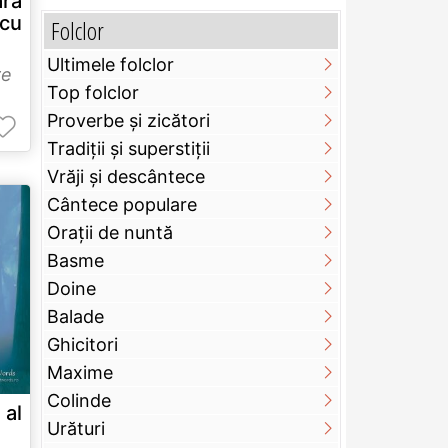
ară
 cu
Folclor
Ultimele folclor
re
Top folclor
Proverbe și zicători
Tradiții și superstiții
Vrăji și descântece
Cântece populare
Orații de nuntă
Basme
Doine
Balade
Ghicitori
Maxime
Colinde
 al
Urături