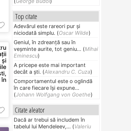
(
George Budoi
)
Top citate
Adevărul este rareori pur și
niciodată simplu.
(
Oscar Wilde
)
Geniul, în zdreanţă sau în
tru
veşminte aurite, tot geniu...
(
Mihai
ţii
Eminescu
)
 şi
A pricepe este mai important
le
decât a ști.
(
Alexandru C. Cuza
)
ti,
Comportamentul este o oglindă
în care fiecare își expune...
(
Johann Wolfgang von Goethe
)
Citate aleator
Dacă ar trebui să includem în
tabelul lui Mendeleev,...
(
Valeriu