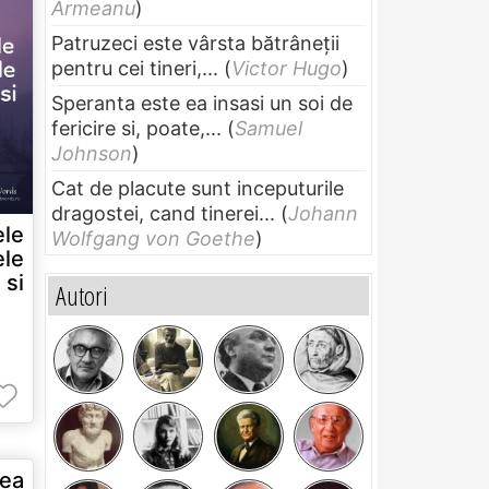
Armeanu
)
Patruzeci este vârsta bătrâneții
pentru cei tineri,...
(
Victor Hugo
)
Speranta este ea insasi un soi de
fericire si, poate,...
(
Samuel
Johnson
)
Cat de placute sunt inceputurile
dragostei, cand tinerei...
(
Johann
ele
Wolfgang von Goethe
)
ele
 si
Autori
rea