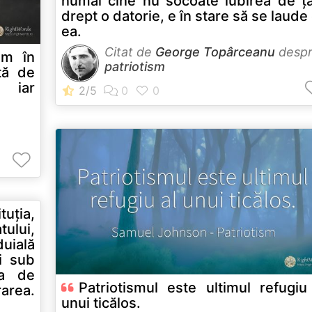
numai cine nu socoate iubirea de ț
drept o datorie, e în stare să se laude
ea.
Citat de
George Topârceanu
desp
sm în
patriotism
tă de
, iar
uţia,
tului,
uială
i sub
ea de
Patriotismul este ultimul refugiu
rarea.
unui ticălos.