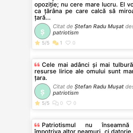
opoziţie; nu cere mare lucru. El v
ca ţărâna pe care calcă să miro
ţară...
Citat de
Ştefan Radu Muşat
de
Ş
patriotism
Cele mai adânci şi mai tulbură
resurse lirice ale omului sunt ma
ţara.
Citat de
Ştefan Radu Muşat
de
Ş
patriotism
Patriotismul nu înseamnă
împotriva altor neamuri, ci datorie