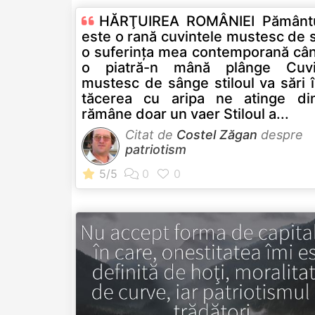
HĂRŢUIREA ROMÂNIEI Pământu
este o rană cuvintele mustesc de 
o suferinţa mea contemporană cân
o piatră-n mână plânge Cuvi
mustesc de sânge stiloul va sări 
tăcerea cu aripa ne atinge di
rămâne doar un vaer Stiloul a...
Citat de
Costel Zăgan
despre
patriotism