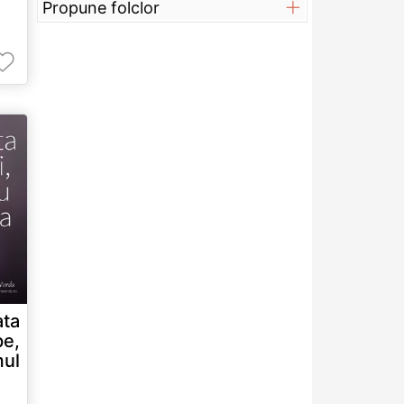
Propune folclor
ta
e,
mul