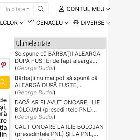
CONTUL MEU
în citate
LCLOR
CENACLU
DIVERSE
Ultimele citate
Se spune că BĂRBAŢII ALEARGĂ
DUPĂ FUSTE; de fapt aleargă...
(
George Budoi
)
Bărbaţii nu mai pot să spună că
ALEARGĂ DUPĂ FUSTE,...
(
George Budoi
)
 de
DACĂ AR FI AVUT ONOARE, ILIE
şi,
BOLOJAN (preşedintele PNL)...
ură
(
George Budoi
)
tre
CAUT ONOARE LA ILIE BOLOJAN
ţia
din
(preşedintele PNL) ŞI LA PNL,...