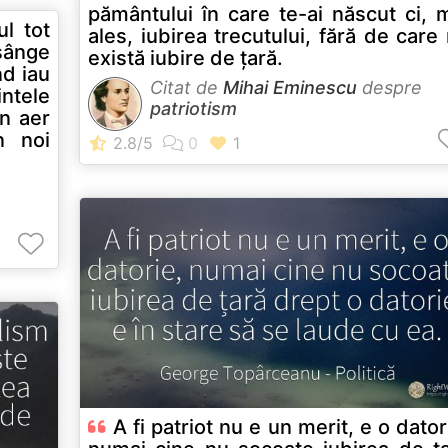
pământului în care te-ai născut ci, 
l tot
ales, iubirea trecutului, fără de care
sânge
există iubire de ţară.
d iau
Citat de
Mihai Eminescu
despre
ntele
patriotism
în aer
n noi
A fi patriot nu e un merit, e o dator