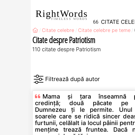
RightWords
TIMELESS WORDS
CITATE CEL
Citate celebre
Citate celebre pe teme
Citate despre Patriotism
110 citate despre Patriotism
Mama şi ţara înseamnă p
credinţă; două păcate pe care
Dumnezeu ţi le permite. Unul este
soarele care se ridică sincer dea
furtunii, celălalt ia locul pâinii pentru a-ţi
menţine trează fruntea. Dacă nu te