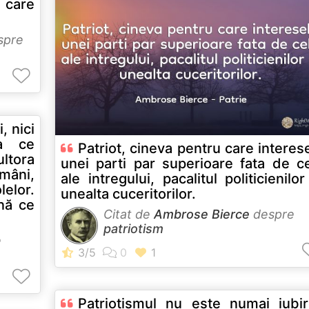
 care
spre
, nici
a ce
Patriot, cineva pentru care interes
ultora
unei parti par superioare fata de c
mâni,
ale intregului, pacalitul politicienilor
elor.
unealta cuceritorilor.
nă ce
Citat de
Ambrose Bierce
despre
patriotism
e
Patriotismul nu este numai iubi