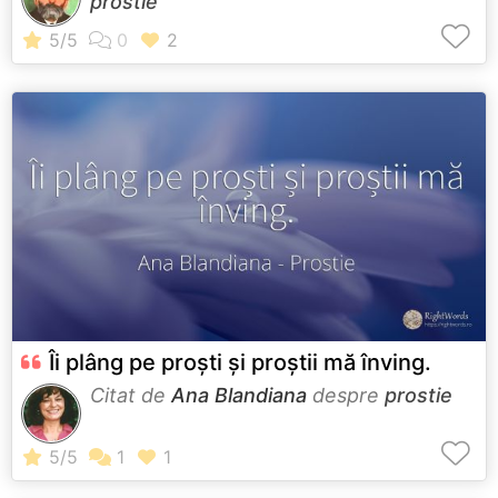
prostie
Îi plâng pe proști și proștii mă înving.
Citat de
Ana Blandiana
despre
prostie