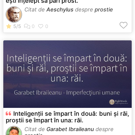
ești înțelept să pari prost.
Citat de
Aeschylus
despre
prostie
Inteligenții se împart în două: buni și răi,
proștii se împart în una: răi.
Citat de
Garabet Ibraileanu
despre