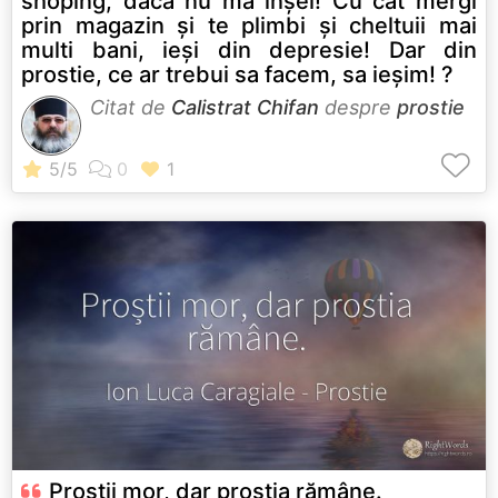
shoping, dacă nu ma înșel! Cu cât mergi
prin magazin și te plimbi și cheltuii mai
multi bani, ieși din depresie! Dar din
prostie, ce ar trebui sa facem, sa ieșim! ?
Citat de
Calistrat Chifan
despre
prostie
Proștii mor, dar prostia rămâne.