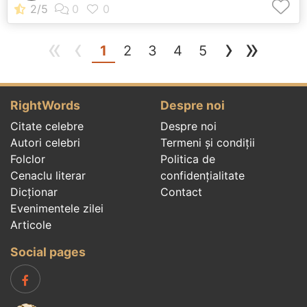
«
‹
›
»
(current)
1
2
3
4
5
RightWords
Despre noi
Citate celebre
Despre noi
Autori celebri
Termeni și condiții
Folclor
Politica de
Cenaclu literar
confidenţialitate
Dicționar
Contact
Evenimentele zilei
Articole
Social pages