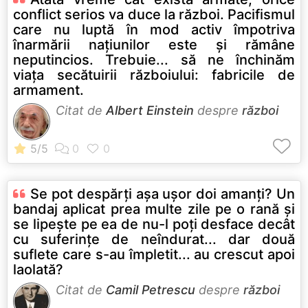
conflict serios va duce la război. Pacifismul
care nu luptă în mod activ împotriva
înarmării naţiunilor este şi rămâne
neputincios. Trebuie... să ne închinăm
viaţa secătuirii războiului: fabricile de
armament.
Citat de
Albert Einstein
despre
război
Se pot despărţi aşa uşor doi amanţi? Un
bandaj aplicat prea multe zile pe o rană şi
se lipeşte pe ea de nu-l poţi desface decât
cu suferinţe de neîndurat... dar două
suflete care s-au împletit... au crescut apoi
laolată?
Citat de
Camil Petrescu
despre
război