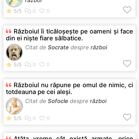
război
Războiul îi ticăloşeşte pe oameni şi face
din ei nişte fiare sălbatice.
Citat de
Socrate
despre
război
Războiul nu răpune pe omul de nimic, ci
totdeauna pe cei aleşi.
Citat de
Sofocle
despre
război
Atâta vreme cât există armate, orice