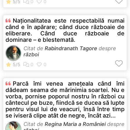
Naţionalitatea este respectabilă numai
când e în apărare; când duce războaie de
eliberare. Când duce războaie de
dominare – e blestemată.
Citat de
Rabindranath Tagore
despre
război
Parcă îmi venea ameţeala când îmi
dădeam seama de mărinimia soartei. Nu e
vorba, pornise poporul nostru în război cu
cântecul pe buze, fiindcă se ducea să lupte
pentru visul lui de veacuri, însă între timp
se iviseră clipe atât de negre, încât azi...
Citat de
Regina Maria a României
despre