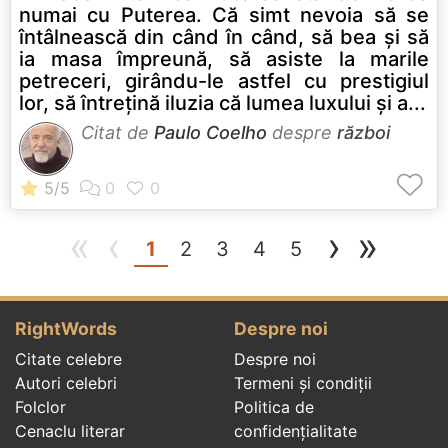
numai cu Puterea. Că simt nevoia să se
întâlnească din când în când, să bea şi să
ia masa împreună, să asiste la marile
petreceri, girându-le astfel cu prestigiul
lor, să întreţină iluzia că lumea luxului şi a...
Citat de
Paulo Coelho
despre
război
«
‹
›
»
(current)
1
2
3
4
5
RightWords
Despre noi
Citate celebre
Despre noi
Autori celebri
Termeni și condiții
Folclor
Politica de
Cenaclu literar
confidenţialitate