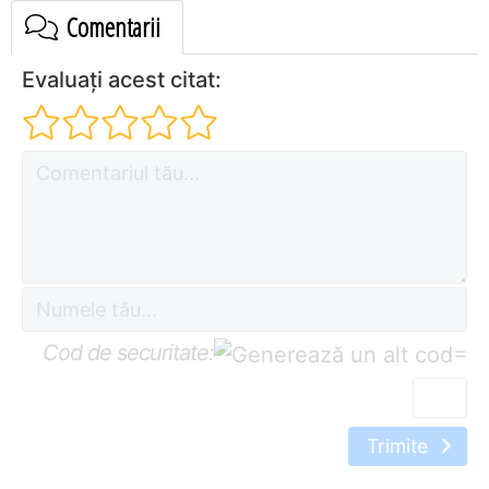
Comentarii
Evaluați acest citat:
Cod de securitate:
=
Trimite