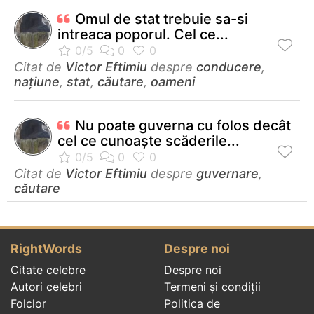
Omul de stat trebuie sa-si
intreaca poporul. Cel ce...
Citat de
Victor Eftimiu
despre
conducere
,
națiune
,
stat
,
căutare
,
oameni
Nu poate guverna cu folos decât
cel ce cunoaște scăderile...
Citat de
Victor Eftimiu
despre
guvernare
,
căutare
RightWords
Despre noi
Citate celebre
Despre noi
Autori celebri
Termeni și condiții
Folclor
Politica de