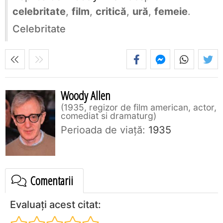
celebritate
,
film
,
critică
,
ură
,
femeie
.
Celebritate
Woody Allen
1935, regizor de film american, actor,
comediat si dramaturg
Perioada de viaţă:
1935
Comentarii
Evaluați acest citat: