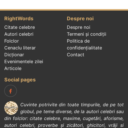
RightWords
Despre noi
Citate celebre
Despre noi
Autori celebri
Termeni și condiții
Folclor
Politica de
Cenaclu literar
confidenţialitate
Dicționar
Contact
Evenimentele zilei
Articole
Social pages
Cuvinte potrivite din toate timpurile, de pe tot
globul, pe teme diverse, de la
autori celebri
sau
din
folclor
:
citate celebre
,
maxime
,
cugetări
,
aforisme
,
autori celebri
,
proverbe și zicători
,
ghicitori
,
vrăji si