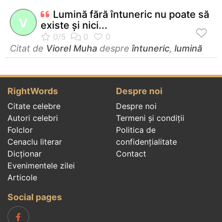
Lumină fără întuneric nu poate să
V
existe şi nici...
Citat de
Viorel Muha
despre
întuneric
,
lumină
RightWords
Despre noi
Citate celebre
Despre noi
Autori celebri
Termeni și condiții
Folclor
Politica de
Cenaclu literar
confidenţialitate
Dicționar
Contact
Evenimentele zilei
Articole
Social pages