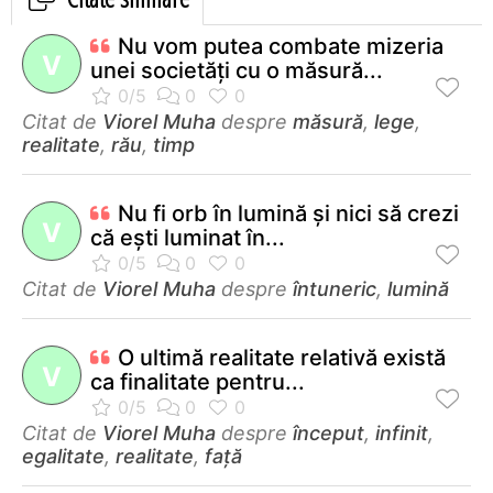
Nu vom putea combate mizeria
V
unei societăţi cu o măsură...
Citat de
Viorel Muha
despre
măsură
,
lege
,
realitate
,
rău
,
timp
Nu fi orb în lumină şi nici să crezi
V
că eşti luminat în...
Citat de
Viorel Muha
despre
întuneric
,
lumină
O ultimă realitate relativă există
V
ca finalitate pentru...
Citat de
Viorel Muha
despre
început
,
infinit
,
egalitate
,
realitate
,
față