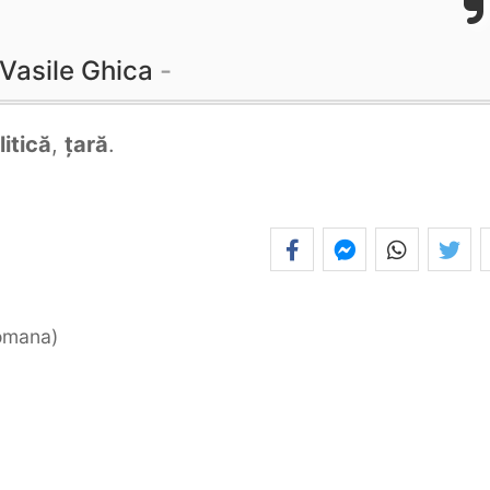
Vasile Ghica
litică
,
țară
.
romana