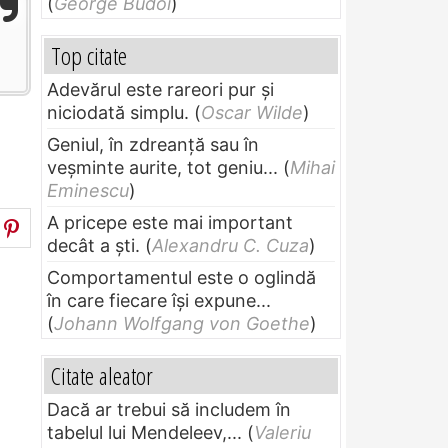
(
George Budoi
)
Top citate
Adevărul este rareori pur și
niciodată simplu.
(
Oscar Wilde
)
Geniul, în zdreanţă sau în
veşminte aurite, tot geniu...
(
Mihai
Eminescu
)
A pricepe este mai important
decât a ști.
(
Alexandru C. Cuza
)
Comportamentul este o oglindă
în care fiecare își expune...
(
Johann Wolfgang von Goethe
)
Citate aleator
Dacă ar trebui să includem în
tabelul lui Mendeleev,...
(
Valeriu