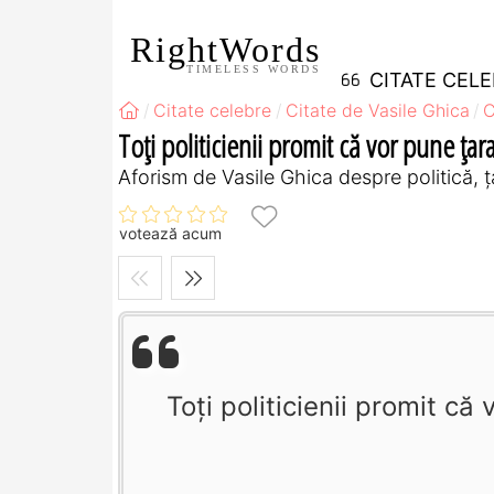
RightWords
TIMELESS WORDS
CITATE CEL
Citate celebre
Citate de Vasile Ghica
C
Toţi politicienii promit că vor pune ţara
Aforism de Vasile Ghica despre politică, ț
votează acum
Toţi politicienii promit că