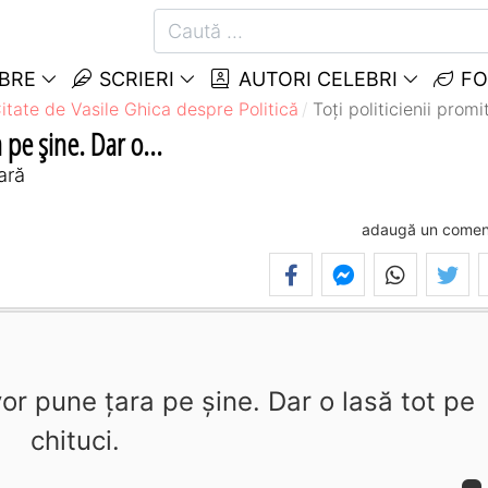
EBRE
SCRIERI
AUTORI CELEBRI
FO
itate de Vasile Ghica despre Politică
Toţi politicienii promi
 pe şine. Dar o...
ară
adaugă un comen
 vor pune ţara pe şine. Dar o lasă tot pe
chituci.