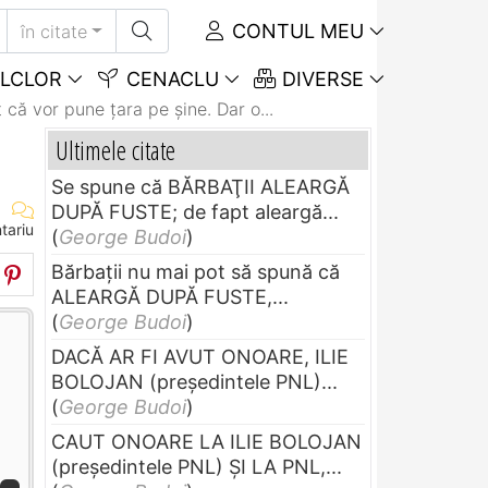
CONTUL MEU
în citate
LCLOR
CENACLU
DIVERSE
t că vor pune ţara pe şine. Dar o...
Ultimele citate
Se spune că BĂRBAŢII ALEARGĂ
DUPĂ FUSTE; de fapt aleargă...
tariu
(
George Budoi
)
Bărbaţii nu mai pot să spună că
ALEARGĂ DUPĂ FUSTE,...
(
George Budoi
)
DACĂ AR FI AVUT ONOARE, ILIE
BOLOJAN (preşedintele PNL)...
(
George Budoi
)
CAUT ONOARE LA ILIE BOLOJAN
(preşedintele PNL) ŞI LA PNL,...