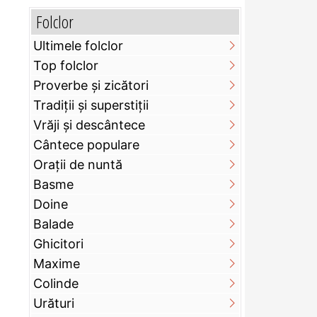
Folclor
Ultimele folclor
Top folclor
Proverbe și zicători
Tradiții și superstiții
Vrăji și descântece
Cântece populare
Orații de nuntă
Basme
Doine
Balade
Ghicitori
Maxime
Colinde
Urături