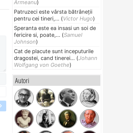
Armeanu
)
Patruzeci este vârsta bătrâneții
pentru cei tineri,...
(
Victor Hugo
)
Speranta este ea insasi un soi de
fericire si, poate,...
(
Samuel
Johnson
)
Cat de placute sunt inceputurile
dragostei, cand tinerei...
(
Johann
Wolfgang von Goethe
)
Autori