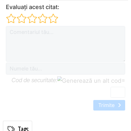
Evaluați acest citat:
Cod de securitate:
=
Trimite
Tags