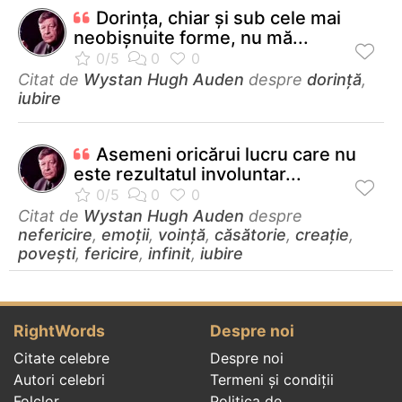
Dorinţa, chiar şi sub cele mai
neobişnuite forme, nu mă...
Citat de
Wystan Hugh Auden
despre
dorință
,
iubire
Asemeni oricărui lucru care nu
este rezultatul involuntar...
Citat de
Wystan Hugh Auden
despre
nefericire
,
emoții
,
voință
,
căsătorie
,
creație
,
povești
,
fericire
,
infinit
,
iubire
RightWords
Despre noi
Citate celebre
Despre noi
Autori celebri
Termeni și condiții
Folclor
Politica de