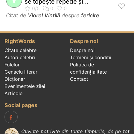
V
se topeşte repede şi...
Citat de
Viorel Vintilă
despre
fericire
RightWords
Despre noi
Citate celebre
Despre noi
Autori celebri
Termeni și condiții
Folclor
Politica de
Cenaclu literar
confidenţialitate
Dicționar
Contact
Evenimentele zilei
Articole
Social pages
Cuvinte potrivite din toate timpurile, de pe tot