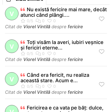
Nu există fericire mai mare, decât
V
atunci când plângi....
Citat de
Viorel Vintilă
despre
fericire
Toţi visăm la averi, iubiri veşnice
V
şi fericiri eterne...
Citat de
Viorel Vintilă
despre
fericire
Când era fericit, nu realiza
V
această stare. Acum e...
Citat de
Viorel Vintilă
despre
fericire
Fericirea e ca vata pe băţ: dulce,