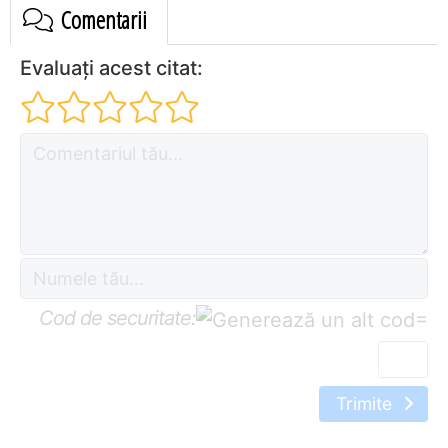
Comentarii
Evaluați acest citat:
Cod de securitate:
=
Trimite