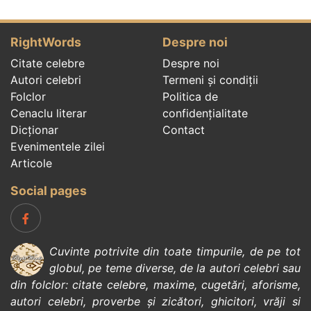
RightWords
Despre noi
Citate celebre
Despre noi
Autori celebri
Termeni și condiții
Folclor
Politica de
Cenaclu literar
confidenţialitate
Dicționar
Contact
Evenimentele zilei
Articole
Social pages
Cuvinte potrivite din toate timpurile, de pe tot
globul, pe teme diverse, de la
autori celebri
sau
din
folclor
:
citate celebre
,
maxime
,
cugetări
,
aforisme
,
autori celebri
,
proverbe și zicători
,
ghicitori
,
vrăji si