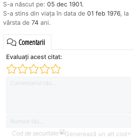
S-a născut pe:
05 dec 1901.
S-a stins din viaţa în data de
01 feb 1976
, la
vârsta de
74
ani.
Comentarii
Evaluați acest citat:
Cod de securitate:
=