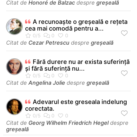
Citat de
Honoré de Balzac
despre
greșeală
A recunoaşte o greşeală e reţeta
cea mai comodă pentru a...
Citat de
Cezar Petrescu
despre
greșeală
Fără durere nu ar exista suferinţă
şi fără suferinţă nu...
Citat de
Angelina Jolie
despre
greșeală
Adevarul este greseala indelung
corectata.
Citat de
Georg Wilhelm Friedrich Hegel
despre
greșeală