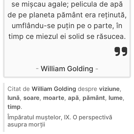
se mişcau agale; pelicula de apă
de pe planeta pământ era reţinută,
umflându-se puţin pe o parte, în
timp ce miezul ei solid se răsucea.
William Golding
Citat de
William Golding
despre
viziune
,
lună
,
soare
,
moarte
,
apă
,
pământ
,
lume
,
timp
.
Împăratul muştelor, IX. O perspectivă
asupra morţii