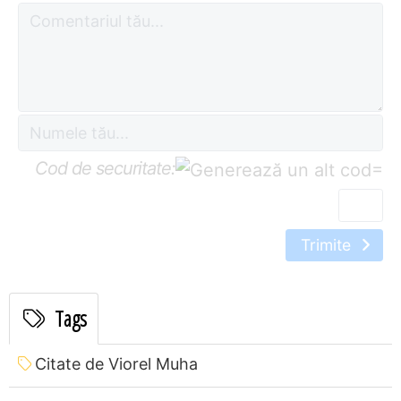
Cod de securitate:
=
Trimite
Tags
Citate de Viorel Muha