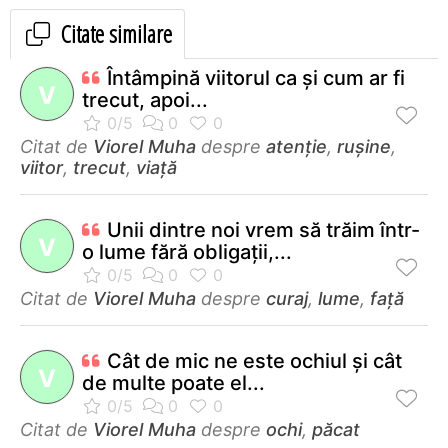
Citate similare
Întâmpină viitorul ca şi cum ar fi
V
trecut, apoi...
Citat de
Viorel Muha
despre
atenție
,
rușine
,
viitor
,
trecut
,
viață
Unii dintre noi vrem să trăim într-
V
o lume fără obligaţii,...
Citat de
Viorel Muha
despre
curaj
,
lume
,
față
Cât de mic ne este ochiul şi cât
V
de multe poate el...
Citat de
Viorel Muha
despre
ochi
,
păcat