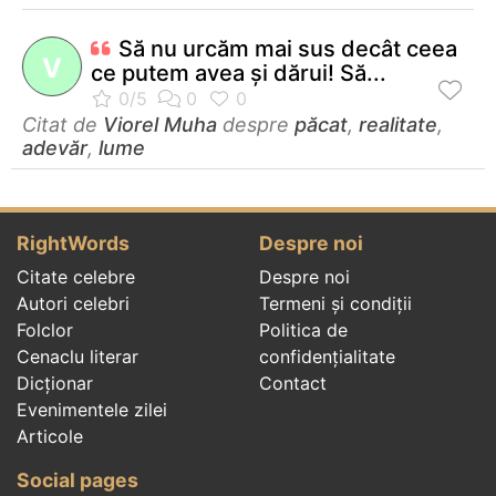
Să nu urcăm mai sus decât ceea
V
ce putem avea şi dărui! Să...
Citat de
Viorel Muha
despre
păcat
,
realitate
,
adevăr
,
lume
RightWords
Despre noi
Citate celebre
Despre noi
Autori celebri
Termeni și condiții
Folclor
Politica de
Cenaclu literar
confidenţialitate
Dicționar
Contact
Evenimentele zilei
Articole
Social pages