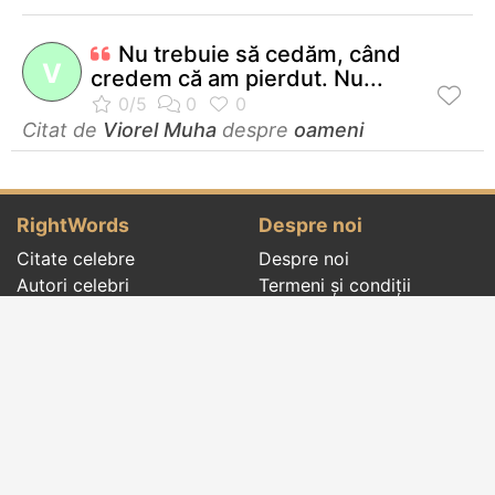
Nu trebuie să cedăm, când
V
credem că am pierdut. Nu...
Citat de
Viorel Muha
despre
oameni
RightWords
Despre noi
Citate celebre
Despre noi
Autori celebri
Termeni și condiții
Folclor
Politica de
Cenaclu literar
confidenţialitate
Dicționar
Contact
Evenimentele zilei
Articole
Social pages