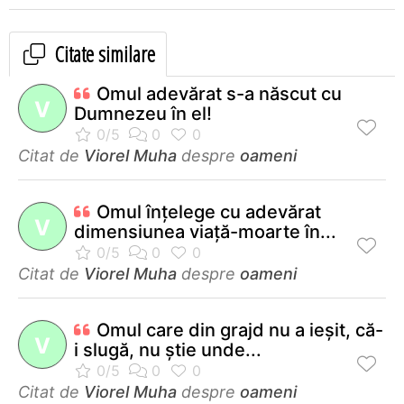
Citate similare
Omul adevărat s-a născut cu
V
Dumnezeu în el!
Citat de
Viorel Muha
despre
oameni
Omul înţelege cu adevărat
V
dimensiunea viaţă-moarte în...
Citat de
Viorel Muha
despre
oameni
Omul care din grajd nu a ieşit, că-
V
i slugă, nu ştie unde...
Citat de
Viorel Muha
despre
oameni