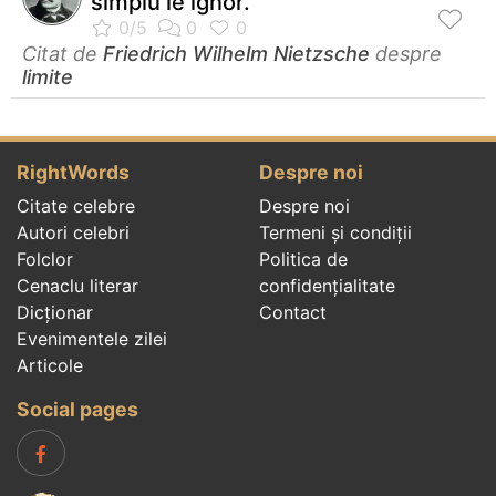
simplu le ignor.
Citat de
Friedrich Wilhelm Nietzsche
despre
limite
RightWords
Despre noi
Citate celebre
Despre noi
Autori celebri
Termeni și condiții
Folclor
Politica de
Cenaclu literar
confidenţialitate
Dicționar
Contact
Evenimentele zilei
Articole
Social pages