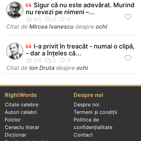
Sigur că nu este adevărat. Murind
nu revezi pe nimeni –...
Citat de
Mircea Ivanescu
despre
ochi
I-a privit în treacăt - numai o clipă,
- dar a înţeles că...
Citat de
Ion Druta
despre
ochi
RightWords
Despre noi
Citate celebre
Despre noi
Autori celebri
Termeni și condiții
Folclor
Politica de
Cenaclu literar
confidenţialitate
Dicționar
Contact