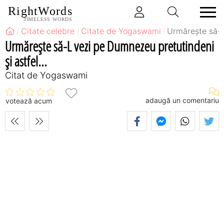
RightWords
TIMELESS WORDS
Citate celebre
Citate de Yogaswami
Urmăreşte să-L 
Urmăreşte să-L vezi pe Dumnezeu pretutindeni
şi astfel...
Citat de Yogaswami
adaugă un comentariu
votează acum