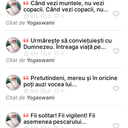
Când vezi muntele, nu vezi
copacii. Când vezi copacii, nu...
Citat de
Yogaswami
Urmăreşte să convieţuieşti cu
Dumnezeu. Întreaga viaţă pe...
Citat de
Yogaswami
Pretutindeni, mereu şi în oricine
poţi auzi vocea lui...
Citat de
Yogaswami
Fii solitar! Fii vigilent! Fii
asemenea pescarului...