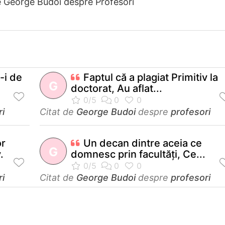
e George Budoi despre Profesori
-i de
Faptul că a plagiat Primitiv la
G
doctorat, Au aflat...
ri
Citat de
George Budoi
despre
profesori
or
Un decan dintre aceia ce
G
.
domnesc prin facultăţi, Ce...
ri
Citat de
George Budoi
despre
profesori