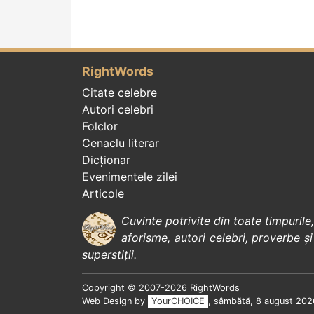
RightWords
Citate celebre
Autori celebri
Folclor
Cenaclu literar
Dicționar
Evenimentele zilei
Articole
Cuvinte potrivite din toate timpurile
aforisme
,
autori celebri
,
proverbe și
superstiții
.
Copyright © 2007-2026 RightWords
Web Design by
YourCHOICE
, sâmbătă, 8 august 202