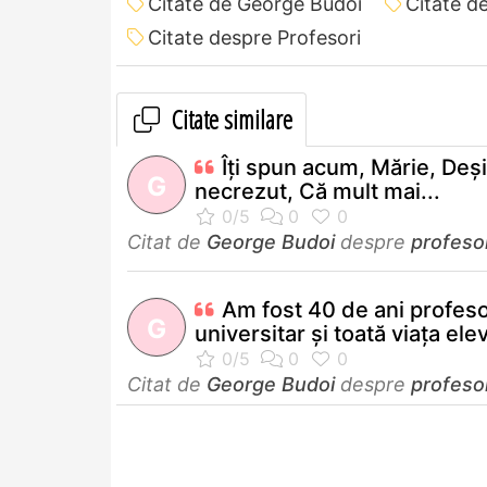
Citate de George Budoi
Citate d
Citate despre Profesori
Citate similare
Îţi spun acum, Mărie, Deşi
G
necrezut, Că mult mai...
Citat de
George Budoi
despre
profeso
Am fost 40 de ani profes
G
universitar şi toată viaţa elev
Citat de
George Budoi
despre
profeso