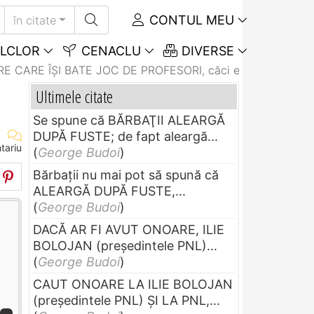
CONTUL MEU
în citate
LCLOR
CENACLU
DIVERSE
E CARE ÎŞI BATE JOC DE PROFESORI, căci ea...
Ultimele citate
Se spune că BĂRBAŢII ALEARGĂ
DUPĂ FUSTE; de fapt aleargă...
tariu
(
George Budoi
)
Bărbaţii nu mai pot să spună că
ALEARGĂ DUPĂ FUSTE,...
(
George Budoi
)
DACĂ AR FI AVUT ONOARE, ILIE
BOLOJAN (preşedintele PNL)...
(
George Budoi
)
CAUT ONOARE LA ILIE BOLOJAN
(preşedintele PNL) ŞI LA PNL,...