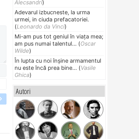
Alecsandri
)
Adevarul izbucneste, la urma
urmei, in ciuda prefacatoriei.
(
Leonardo da Vinci
)
Mi-am pus tot geniul în viața mea;
am pus numai talentul...
(
Oscar
Wilde
)
În lupta cu noi înșine armamentul
nu este încă prea bine...
(
Vasile
Ghica
)
Autori