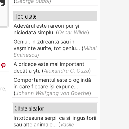
(
George Budoi
)
Top citate
Adevărul este rareori pur și
niciodată simplu.
(
Oscar Wilde
)
Geniul, în zdreanţă sau în
veşminte aurite, tot geniu...
(
Mihai
Eminescu
)
A pricepe este mai important
decât a ști.
(
Alexandru C. Cuza
)
Comportamentul este o oglindă
în care fiecare își expune...
re,
(
Johann Wolfgang von Goethe
)
Citate aleator
Intotdeauna serpii ca si lingusitorii
sau alte animale...
(
Vasile