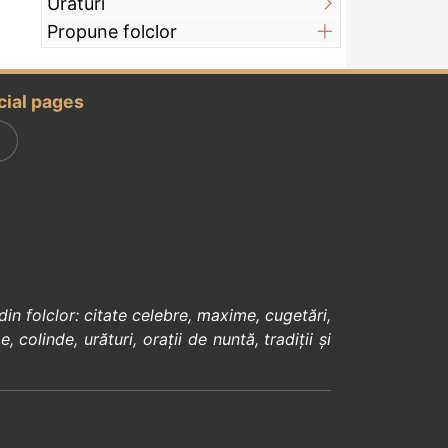
Urături
Propune folclor
cial pages
din
folclor
:
citate celebre
,
maxime
,
cugetări
,
e
,
colinde
,
urături
,
orații de nuntă
,
tradiții și