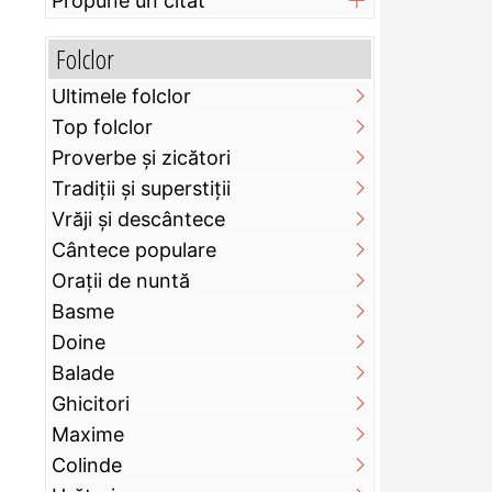
Propune un citat
Folclor
Ultimele folclor
Top folclor
Proverbe și zicători
Tradiții și superstiții
Vrăji și descântece
Cântece populare
Orații de nuntă
Basme
Doine
Balade
Ghicitori
Maxime
Colinde