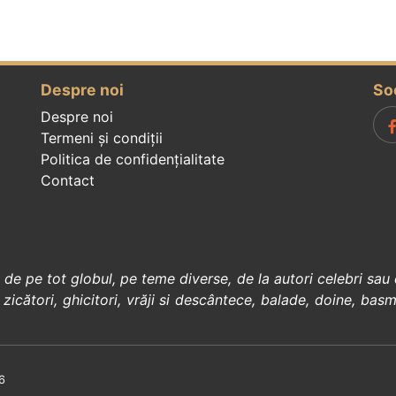
Despre noi
So
Despre noi
Termeni și condiții
Politica de confidenţialitate
Contact
, de pe tot globul, pe teme diverse, de la
autori celebri
sau 
 zicători
,
ghicitori
,
vrăji si descântece
,
balade
,
doine
,
basm
6