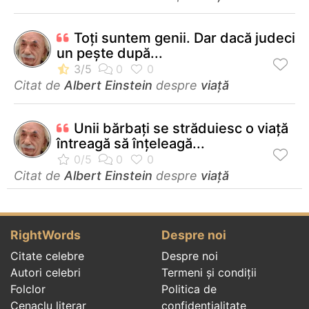
Toţi suntem genii. Dar dacă judeci
un peşte după...
Citat de
Albert Einstein
despre
viață
Unii bărbaţi se străduiesc o viaţă
întreagă să înţeleagă...
Citat de
Albert Einstein
despre
viață
RightWords
Despre noi
Citate celebre
Despre noi
Autori celebri
Termeni și condiții
Folclor
Politica de
Cenaclu literar
confidenţialitate