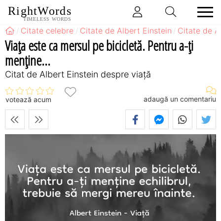
RightWords
TIMELESS WORDS
Citate celebre
Citate de Albert Einstein
Citate de A
Viața este ca mersul pe bicicletă. Pentru a-ți
menține...
Citat de Albert Einstein despre viață
adaugă un comentariu
votează acum