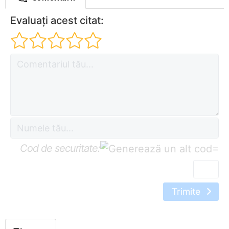
Evaluați acest citat:
Cod de securitate:
=
Trimite