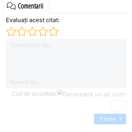
Comentarii
Evaluați acest citat:
Cod de securitate:
=
Trimite