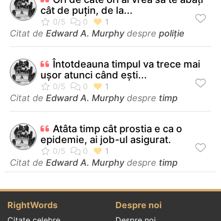
cât de puțin, de la...
Citat de
Edward A. Murphy
despre
poliție
Întotdeauna timpul va trece mai
ușor atunci când ești...
Citat de
Edward A. Murphy
despre
timp
Atâta timp cât prostia e ca o
epidemie, ai job-ul asigurat.
Citat de
Edward A. Murphy
despre
timp
RightWords
Despre noi
Citate celebre
Despre noi