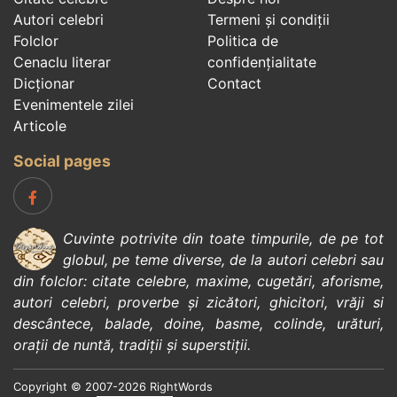
Autori celebri
Termeni și condiții
Folclor
Politica de
Cenaclu literar
confidenţialitate
Dicționar
Contact
Evenimentele zilei
Articole
Social pages
Cuvinte potrivite din toate timpurile, de pe tot
globul, pe teme diverse, de la
autori celebri
sau
din
folclor
:
citate celebre
,
maxime
,
cugetări
,
aforisme
,
autori celebri
,
proverbe și zicători
,
ghicitori
,
vrăji si
descântece
,
balade
,
doine
,
basme
,
colinde
,
urături
,
orații de nuntă
,
tradiții și superstiții
.
Copyright © 2007-2026 RightWords