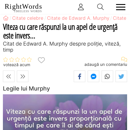
RightWords
TIMELESS WORDS
Citate celebre
Citate de Edward A. Murphy
Citate 
Viteza cu care răspunzi la un apel de urgență
este invers...
Citat de Edward A. Murphy despre poliție, viteză,
timp
adaugă un comentariu
votează acum
Legile lui Murphy