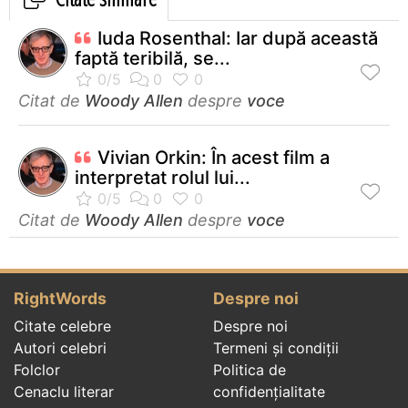
Iuda Rosenthal: Iar după această
faptă teribilă, se...
Citat de
Woody Allen
despre
voce
Vivian Orkin: În acest film a
interpretat rolul lui...
Citat de
Woody Allen
despre
voce
RightWords
Despre noi
Citate celebre
Despre noi
Autori celebri
Termeni și condiții
Folclor
Politica de
Cenaclu literar
confidenţialitate