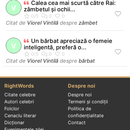
Calea cea mai scurtă către Rai:
V
zâmbetul şi ochii...
Citat de
Viorel Vintilă
despre
zâmbet
Un bărbat apreciază o femeie
V
inteligentă, preferă o...
Citat de
Viorel Vintilă
despre
bărbat
RightWords
Despre noi
Citate celebre
Despre noi
Autori celebri
Termeni și condiții
Folclor
Politica de
Cenaclu literar
confidenţialitate
Dicționar
Contact
Evenimentele zilei